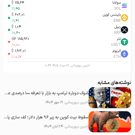
سولانا
75,64
$
%
1,45
SOL
بایننس کوین
602,01
$
%
1,41
BNB
ریپل
1,04
$
%
0,40
XRP
تتر
185,920
تومان-ء
%
0,00
USDT
اتریوم
1,912,01
$
%
-0,17
ETH
آخرین بروزرسانی:
۱۸ مرداد ۱۴۰۵ ۱۰:۴۶
نوشته‌های مشابه
شوک دوباره ترامپ به بازار با تعرفه ۱۰۰ درصدی علیه چین؛‌ سقوط همه رمزارزها
آخرین بروزرسانی:
۱۹ مهر ۱۴۰۴
سقوط بیت کوین به زیر ۹۶ هزار دلار؛ کف سازی یا پایان بولران؟
آخرین بروزرسانی:
۲۴ آبان ۱۴۰۴