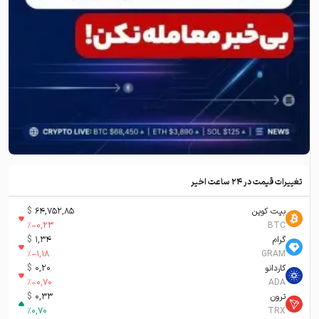
تغییرات قیمت در ۲۴ ساعت اخیر
بیت کوین
64,752,85
$
%
-0,23
BTC
گرام
1,34
$
%
-1,18
GRAM
کاردانو
0,20
$
%
-0,70
ADA
ترون
0,33
$
%
0,70
TRX