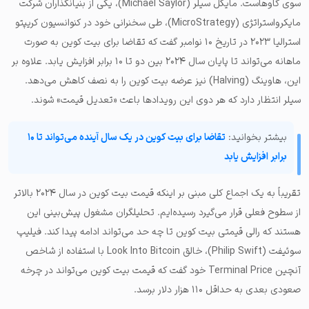
سوی گاوهاست. مایکل سیلر (Michael Saylor)، یکی از بنیانگذاران شرکت
مایکرواستراتژی (MicroStrategy)، طی سخنرانی خود در کنوانسیون کریپتو
استرالیا ۲۰۲۳ در تاریخ ۱۰ نوامبر گفت که تقاضا برای بیت کوین به صورت
ماهانه می‌تواند تا پایان سال ۲۰۲۴ بین دو تا ۱۰ برابر افزایش یابد. علاوه بر
این، هاوینگ (Halving) نیز عرضه بیت کوین را به نصف کاهش می‌دهد.
سیلر انتظار دارد که هر دوی این رویدادها باعث «تعدیل قیمت» شوند.
بیشتر بخوانید:
تقاضا برای بیت کوین در یک سال آینده می‌تواند تا ۱۰
برابر افزایش یابد
تقریباً به یک اجماع کلی مبنی بر اینکه قیمت بیت کوین در سال ۲۰۲۴ بالاتر
از سطوح فعلی قرار می‌گیرد رسیده‌ایم. تحلیلگران مشغول پیش‌بینی این
هستند که رالی قیمتی بیت کوین تا چه حد می‌تواند ادامه پیدا کند. فیلیپ
سوئیفت (Philip Swift)، خالق Look Into Bitcoin با استفاده از شاخص
آنچین Terminal Price خود گفت که قیمت بیت کوین می‌تواند در چرخه
صعودی بعدی به حداقل ۱۱۰ هزار دلار برسد.