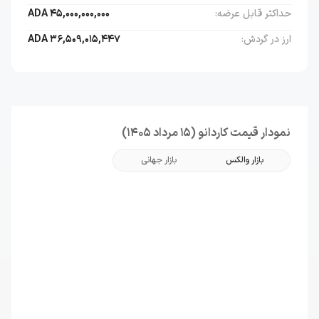
حداکثر قابل عرضه:
45,000,000,000
ADA
ارز در گردش:
36,509,015,447
ADA
نمودار قیمت کاردانو (15 مرداد 1405)
بازار والکس
بازار جهانی