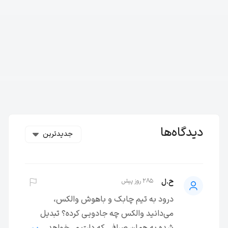
دیدگاه‌ها
جدیدترین
ح.ل
285 روز پیش
درود به تیم چابک و باهوش والکس،
می‌دانید والکس چه جادویی کرده؟ تبدیل
شده به همان صرافی که دلت می‌خواهد با ا...