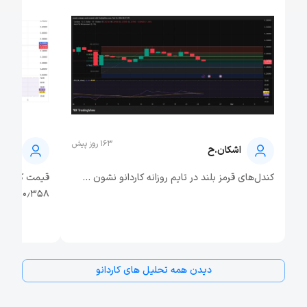
163 روز پیش
اشکان.ح
اشکا
کندل‌های قرمز بلند در تایم روزانه کاردانو نشون ...
قیمت کاردانو
۰٫۳۵۸...
دیدن همه تحلیل‌ های کاردانو