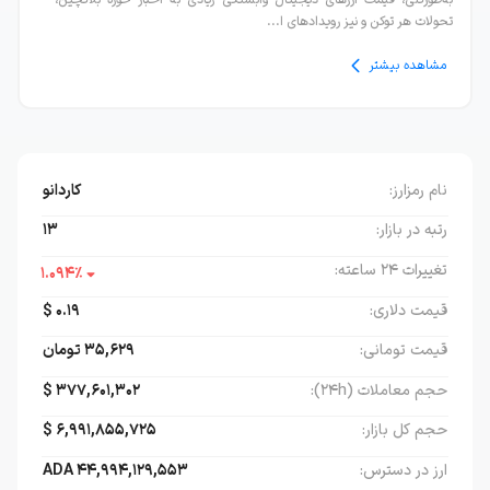
تحولات هر توکن و نیز رویدادهای ا...
مشاهده بیشتر
نام رمز‌ارز:
کاردانو
رتبه در بازار:
13
تغییرات ۲۴ ساعته:
1.094
٪
قیمت دلاری:
0.19
$
قیمت تومانی:
35,629
تومان
حجم معاملات (۲۴h):
377,601,302
$
حجم کل بازار:
6,991,855,725
$
ارز در دسترس:
44,994,129,553
ADA