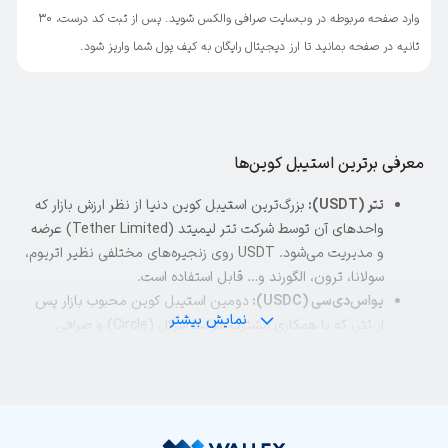
وارد صفحه مربوطه در وب‌سایت صرافی والکس شوید. پس از ثبت کد درست، ۳۰
ثانیه در صفحه بمانید تا ارز دیجیتال رایگان به کیف پول شما واریز شود.
معرفی برترین استیبل کوین‌ها
تتر (USDT):
بزرگ‌ترین استیبل کوین دنیا از نظر ارزش بازار که
واحدهای آن توسط شرکت تتر لیمیتد (Tether Limited) عرضه
و مدیریت می‌شود. USDT روی زنجیره‌های مختلفی نظیر اتریوم،
سولانا، ترون، الگورند و… قابل استفاده است.
یواس‌دی‌سی (USDC):
دومین استیبل کوین محبوب بازار پس
نمایش بیشتر
از تتر، که با همکاری مشترک شرکت سرکل (Circle) و صرافی
کوین‌بیس توسعه یافته است. USDC نیز مانند USDT، از
محبوب‌ترین بلاکچین‌های دنیای کریپتو پشتیبانی می‌کند.
دای (DAI):
یک استیبل کوین غیرمتمرکز مبتنی بر شبکه اتریوم
است که مدیریت و عرضه آن توسط پروتکل میکردائو
(MakerDAO) انجام می‌شود. DAI در مقایسه با تتر و