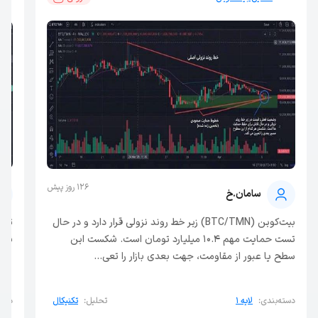
126 روز پیش
سامان.خ
بیت‌کوین (BTC/TMN) زیر خط روند نزولی قرار دارد و در حال
تست حمایت مهم ۱۰.۴ میلیارد تومان است. شکست این
نوس
سطح یا عبور از مقاومت، جهت بعدی بازار را تعی...
دسته‌بندی:
لایه ۱
تحلیل:
تکنیکال
دسته