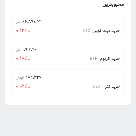
محبوبترین
64,890.49
تتر
0.12
٪
خرید بیت کوین
BTC
1,916.40
تتر
0.18
٪
خرید اتریوم
ETH
184,327
تومان
0.02
٪
خرید تتر
USDT