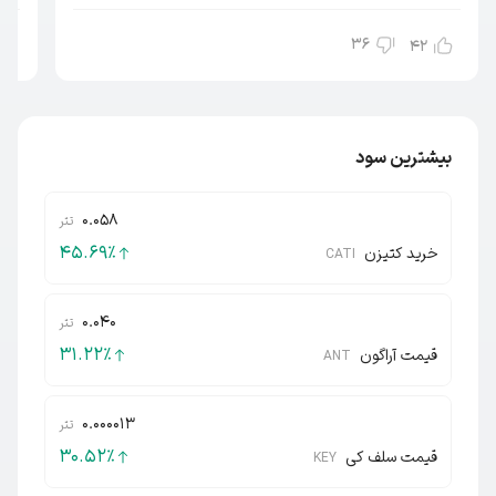
36
42
بیشترین سود
0.058
تتر
45.69
٪
خرید کتیزن
CATI
0.040
تتر
31.22
٪
قیمت آراگون
ANT
0.000013
تتر
30.52
٪
قیمت سلف کی
KEY