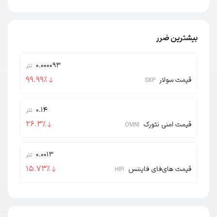
بیشترین ضرر
0.000093
تتر
99.99
٪
قیمت سولار
SXP
0.14
تتر
26.3
٪
قیمت امنی نتورک
OMNI
0.0013
تتر
15.73
٪
قیمت های‌فای فایننس
HIFI