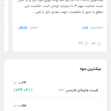
بیت‌کوین (BTC/TMN) زیر خط روند نزولی قرار دارد و در حال
تست حمایت مهم ۱۰.۴ میلیارد تومان است. شکست این
نوس
سطح یا عبور از مقاومت، جهت بعدی بازار را تعی...
دسته‌بندی:
لایه ۱
تحلیل:
تکنیکال
دسته
36
42
بیشترین سود
0.024
تتر
1,764.02
٪
قیمت های‌فای فایننس
HIFI
0.055
تتر