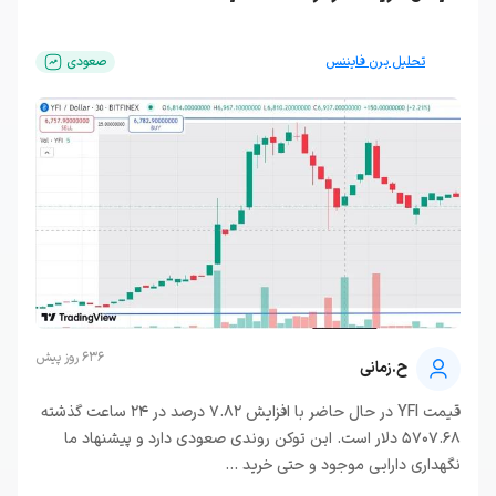
تحلیل یرن فایننس
صعودی
636 روز پیش
ح.زمانی
قیمت YFI در حال حاضر با افزایش 7.82 درصد در ۲۴ ساعت گذشته
5707.68 دلار است. این توکن روندی صعودی دارد و پیشنهاد ما
نگهداری دارایی موجود و حتی خرید ...