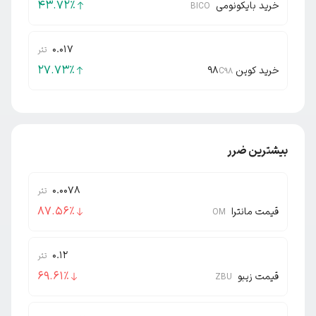
43.72
٪
خرید بایکونومی
BICO
0.017
تتر
27.73
٪
خرید کوین ۹۸
C98
بیشترین ضرر
0.0078
تتر
87.56
٪
قیمت مانترا
OM
0.12
تتر
69.61
٪
قیمت زیبو
ZBU