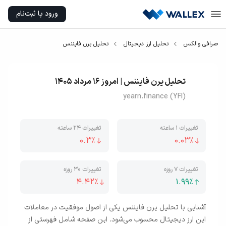
ورود یا ثبت‌نام
صرافی والکس
تحلیل ارز دیجیتال
تحلیل یرن فایننس
تحلیل یرن فایننس | امروز 16 مرداد 1405
yearn.finance (YFI)
تغییرات ۱ ساعته
تغییرات ۲۴ ساعته
0.3
٪
0.03
٪
تغییرات ۷ روزه
تغییرات ۳۰ روزه
4.42
٪
1.99
٪
آشنایی با تحلیل یرن فایننس یکی از اصول موفقیت در معاملات
این ارز دیجیتال محسوب می‌شود. این صفحه شامل فهرستی از