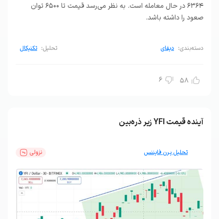
6364 در حال معامله است. به نظر می‌رسد قیمت تا 6500 توان
صعود را داشته باشد.
دسته‌بندی:
دیفای
تحلیل:
تکنیکال
6
58
آینده قیمت YFI زیر ذره‌بین
تحلیل یرن فایننس
نزولی