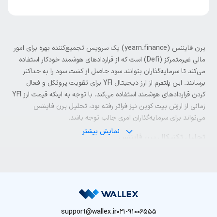
یرن فایننس (yearn.finance) یک سرویس تجمیع‌کننده بهره برای امور
مالی غیرمتمرکز (Defi) است که از قراردادهای هوشمند خودکار استفاده
می‌کند تا سرمایه‌گذاران بتوانند سود حاصل از کشت سود را به حداکثر
برسانند. این پلتفرم از ارز دیجیتال YFI برای تقویت پروتکل و فعال
کردن قراردادهای هوشمند استفاده می‌کند. با توجه به اینکه قیمت ارز YFI
زمانی از ارزش بیت کوین نیز فراتر رفته بود، تحلیل یرن فایننس
می‌تواند برای سرمایه‌گذاران امری جالب توجه باشد.
نمایش بیشتر
تحلیل تکنیکال یرن فایننس
تحلیل یرن فایننس به روش تکنیکال نشان می‌دهد قیمت ارز YFI در
تایم فریم هفتگی و روزانه به تازگی خط روند نزولی خود را شکسته و با
توجه به مومنتوم صعودی شکل گرفته در بازار احتمال افزایش آن وجود
دارد. قیمت ارز YFI از میانگین متحرک ساده ۵۰ روزه عبور کرده و به
میانگین متحرک نمایی ۲۰۰ روزه رسیده است. اگر قیمت بتواند از آن عبور
support@wallex.ir
021-91006555
کند شرایط برای صعود بیشتر مهیا خواهد شد. در صورت صعود، اولین