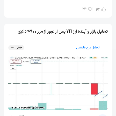
24
42
تحلیل بازار و آینده ارز YFI پس از عبور از مرز 4900 دلاری
تحلیل یرن فایننس
خنثی