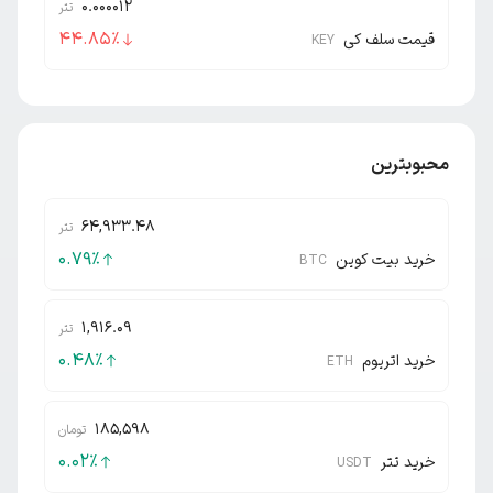
0.000012
تتر
44.85
٪
قیمت سلف کی
KEY
محبوبترین
64,933.48
تتر
0.79
٪
خرید بیت کوین
BTC
1,916.09
تتر
0.48
٪
خرید اتریوم
ETH
185,598
تومان
0.02
٪
خرید تتر
USDT