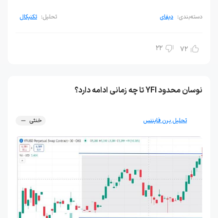
دسته‌بندی:
دیفای
تحلیل:
تکنیکال
22
72
نوسان محدود YFI تا چه زمانی ادامه دارد؟
تحلیل یرن فایننس
خنثی