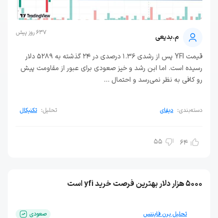
637 روز پیش
م.بدیعی
قیمت YFI پس از رشدی 1.36 درصدی در 24 گذشته به 5289 دلار
رسیده است. اما این رشد و خیز صعودی برای عبور از مقاومت پیش
رو کافی به نظر نمی‌رسد و احتمال ...
دسته‌بندی:
دیفای
تحلیل:
تکنیکال
55
64
5000 هزار دلار بهترین فرصت خرید yfi است
تحلیل یرن فایننس
صعودی