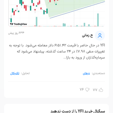
634 روز پیش
ح.زمانی
YFI در حال حاضر با قیمت ۶۱۵۱.۴۲ دلار معامله می‌شود. با توجه به
تغییرات منفی ۷.۹۸٪ در ۲۴ ساعت گذشته، پیشنهاد می‌شود که
سرمایه‌گذاران از ورود به بازا...
دسته‌بندی:
دیفای
تحلیل:
تکنیکال
76
77
سیگنال خرید YFI را از دست ندهید