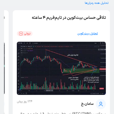
تحلیل همه رمزارز‌ها
تلاقی حساس بیت‌کوین در تایم‌فریم ۴ ساعته
تایم ف
تحلیل بیت کوین
نزولی
124 روز پیش
سامان.خ