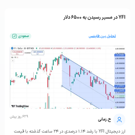
YFI در مسیر رسیدن به 6500 دلار
تحلیل یرن فایننس
صعودی
629 روز پیش
ح.زمانی
ارز دیجیتال YFI با رشد 1.14 درصدی در 24 ساعت گذشته با قیمت