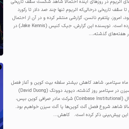
گفته که هولدرهای اتریوم در روزهای آینده احتمالا شاهد شکست سقف تاریخی
تا سقف تاریخی در‌حالی‌که اتریوم تنها چند صد دلار تا رکورد
املات و ...
یروز از ۴۷۷۰ دلار نیز عبور کرده بود، امروز، پلتفرم نانسن، گزارشی منتشر کرده و در آن از احتمال
تثبیت قیمت در محدوده فعلی برای حداقل چند هفته صحبت کرده است. نویسنده این گزارش، جیک کنیس (Jake Kennis) در
 هفته‌های گذشته،...
ر ماه سپتامبر، شاهد کاهش بیشتر سلطه بیت کوین و آغاز فصل
آلت کوین‌ها خواهیم بود. سه دلیل کوین بیس برای شروع آلت سیزن در سپتامبر روز گذشته، دیوید دوونگ (David Duong)
رئیس بخش تحقیقات جهانی در شرکت کوین بیس اینستیتوشنال (Coinbase Institutional) شرکت مادر صرافی کوین بیس،
مالا شاهد شروع فصل آلت کوین‌ها یا آلت سیزن خواهیم بود.
ای این پیش‌بینی ذکر کرده است. کاهش...