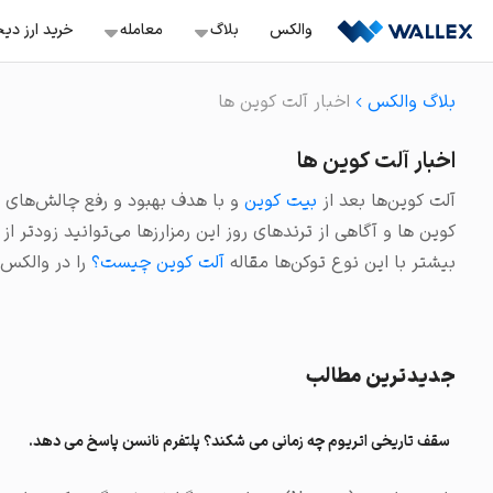
Ski
والکس
بلاگ
معامله‌
خرید ارز دی
t
conten
بلاگ والکس
اخبار آلت کوین ها
معامله اسپات
خرید ب
آموزش
سفارش‌گذاری با قیمت ثاب
اخبار آلت کوین ها
خرید ن
ترید
معامله تعهدی
آلت کوین‌ها بعد از
بیت کوین
و با هدف بهبود و رفع چالش‌های پاد
باز کردن موقعیت لانگ و 
سرمایه گذاری
خرید ت
کوین ها و آگاهی از ترندهای روز این رمزارزها می‌توانید زودتر ا
معامله تعهدی هوشمن
صرافی ها
بیشتر با این نوع توکن‌ها مقاله
آلت کوین چیست؟
را در والکس 
موقعیت لانگ و شورت آس
خرید آر
استخراج
سرمایه‌گذاری سریع
ویدئو
خرید و فروش دارایی‌های 
خرید و فروش آنی
جدیدترین مطالب
خرید و فروش آسان بیش از ۲۳۰ ک
تبدیل
سقف تاریخی اتریوم چه زمانی می شکند؟ پلتفرم نانسن پاسخ می دهد.
راحت‌ترین راه برای تبدیل د