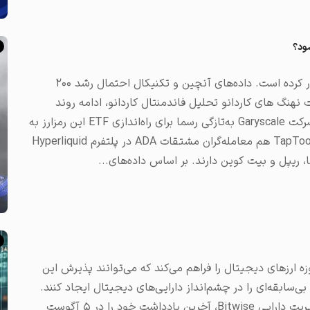
امروز، ارز دیجیتال کاردانو پس از پنج ماه، دوباره از یک دلار عبور کرده است. داده‌های آنچین و تکنیکال احتمال رشد ۲۰۰
 احتمال تایید ETF‌ ها تا رشد فعالیت نهنگ های کاردانو تحلیل فاندمنتال کاردانو، ادامه روند
صعودی اخیر آن را تا حد‌ خوبی تایید می‌کند. به‌خصوص اینکه شرکت Garyscale‌ به‌تازگی رسما برای راه‌اندازی ETF‌ این رمزارز به
همراه HBAR به SEC‌ درخواست داده است. بر اساس داده‌های TapTools‌ هم معامله‌گران مشتقات ADA در پلتفرم Hyperliquid
 ریپل و بیت کوین دارند. بر اساس داده‌های...
ارزهای دیجیتال را فراهم می‌کند که می‌توانند پذیرش این
بی‌سابقه‌ای را در چشم‌انداز دارایی‌های دیجیتال ایجاد کنند.
مت هوگان (Matt Hougan)، مدیر ارشد سرمایه‌گذاری شرکت مدیریت دارایی Bitwise، آخرین یادداشت خود را در ۵ آگوست