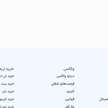
والکس
خرید ارزه
درباره والکس
خرید ارز د
فرصت‌های شغلی
خرید بیت 
کارمزد
خرید تتر
جیتال
قوانین
خرید اتریو
وال‌گلد
خرید تون‌