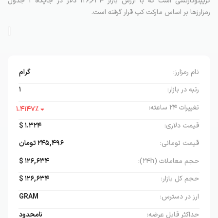
کریپتوکارنسی است که با ارزش بازار ۱۲۶,۶۳۴ دلار در جایگاه ۱ جدول
رمزارزها بر اساس مارکت کپ قرار گرفته است.
نام رمز‌ارز:
گرام
رتبه در بازار:
1
تغییرات ۲۴ ساعته:
1.4147
٪
قیمت دلاری:
1.324
$
قیمت تومانی:
245,496
تومان
حجم معاملات (۲۴h):
126,634
$
حجم کل بازار:
126,634
$
ارز در دسترس:
GRAM
حداکثر قابل عرضه:
نامحدود