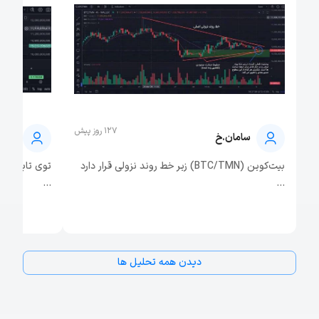
127 روز پیش
سامان.خ
امین
بیت‌کوین (BTC/TMN) زیر خط روند نزولی قرار دارد
...
...
دیدن همه تحلیل‌ ها