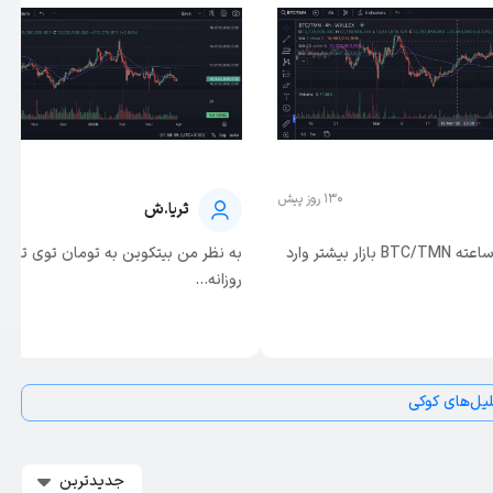
130 روز پیش
ثریا.ش
توی تایم‌فریم ۴ ساعته BTC/TMN بازار بیشتر وارد
به نظر من بیتکوین به تومان توی تایم‌ف
روزانه...
یل‌های کوکی
جدیدترین