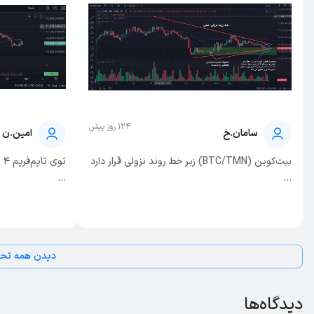
124 روز پیش
سامان.خ
امین.ن
بیت‌کوین (BTC/TMN) زیر خط روند نزولی قرار دارد
...
...
دیدن همه تحل
دیدگاه‌ها