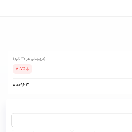
(بروزرسانی هر ۳۰ ثانیه)
8.7
٪
0.00923