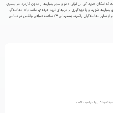
که امکان خرید آنی ارز کوکی دائو و سایر رمزارزها را بدون کارمزد، در بستری
زارزها شوید و با بهره‌گیری از ابزارهای ترید حرفه‌ای مانند بات معامله‌گر،
استاپ لاس و معاملات تعهدی با ضریب اعتبار تا ۱۰ برابر، همیشه یک گام جلوتر از سایر معامله‌گران باشید. پشتیبانی ۲۴ ساعته صرافی والکس در تمامی
یشرفته والکس را خواهید داشت.