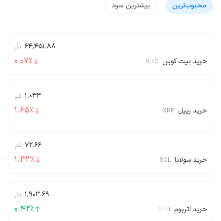
محبوب‌‌ترین
بیشترین سود
64,451.88
تتر
0.07
٪
خرید بیت کوین
BTC
1.033
تتر
1.65
٪
خرید ریپل
XRP
72.66
تتر
1.33
٪
خرید سولانا
SOL
1,903.69
تتر
0.42
٪
خرید اتریوم
ETH