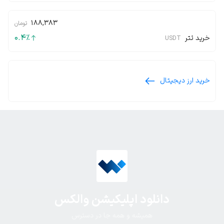
188,383
تومان
0.4
٪
خرید تتر
USDT
خرید ارز دیجیتال
دانلود اپلیکیشن والکس
همیشه و همه جا در دسترس