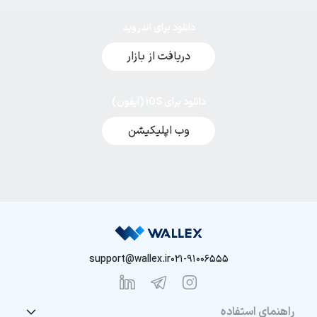
دانلود برای اندروید
دریافت از بازار
دانلود برای iOS (آیفون)
وب اپلیکیشن
support@wallex.ir
021-91006555
راهنمای استفاده