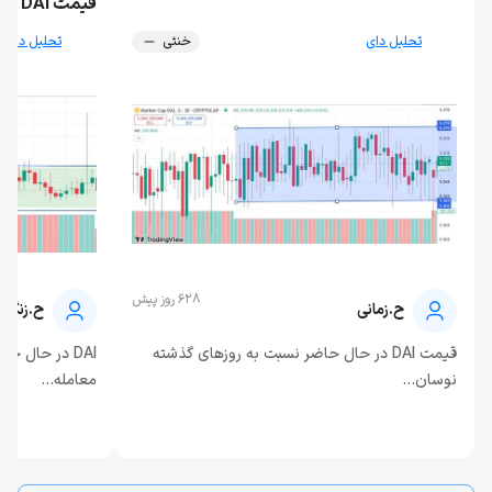
قیمت DAI در تایم فریم یک روزه
تحلیل دای
خنثی
تحلیل دای
628 روز پیش
ح.زمانی
ح.زنگنه
قیمت DAI در حال حاضر نسبت به روزهای گذشته
نوسان...
معامله...