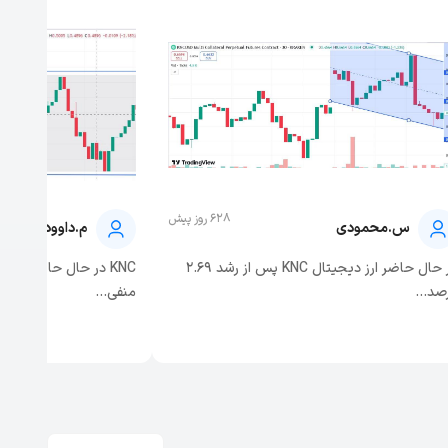
628 روز پیش
س.محمودی
م.داوودی
در حال حاضر ارز دیجیتال KNC پس از رشد 2.69
صد...
منفی...