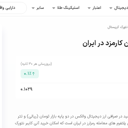
دیجیتال
اعتبار
استیکینگ طلا
سایر
دارایی وا
نتورک کریستال
(بروزرسانی هر ۳۰ ثانیه)
0.1
٪
0.1029
ک کریستال بدون کارمزد و فروش KNC را می‌توانید در صرافی ارز دیجیتال والکس در دو پایه بازار تومان (ریالی) و تتر
لتفرم های معامله رمزارز در ایران است که امکان خرید آنی کایبر نتورک