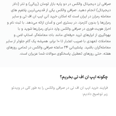
صرافی ارز دیجیتال والکس در دو پایه بازار تومان (ریالی) و تتر (دلار
دیجیتال) انجام دهید. صرافی والکس یکی از قدیمی‌ترین پلتفرم های
معامله رمزارز در ایران است که امکان خرید آنی ایپ ان اف تی و سایر
رمزارزها را بدون کارمزد، در بستری امن و آسان ارائه می‌دهد. با ثبت نام و
احراز هویت فوری در صرافی والکس وارد دنیای رمزارزها شوید و با
بهره‌گیری از ابزارهای ترید حرفه‌ای مانند بات معامله‌گر، استاپ لاس و
معاملات تعهدی با ضریب اعتبار تا ۱۰ برابر، همیشه یک گام جلوتر از سایر
معامله‌گران باشید. پشتیبانی ۲۴ ساعته صرافی والکس در تمامی روزهای
هفته، حتی روزهای تعطیل پاسخگوی سوالات شما عزیزان است.
چگونه
ایپ ان اف تی
بخریم؟
فرایند خرید
ایپ ان اف تی
در صرافی والکس را به طور کلی در ویدئو
زیر توضیح دادیم: