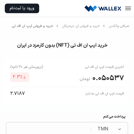
ورود یا ثبت‌نام
صرافی والکس
خرید و فروش ارز دیجیتال
خرید و فروش ایپ ان اف تی
خرید ایپ ان اف تی (NFT) بدون کارمزد در ایران
آخرین قیمت
ایپ ان اف تی
(بروزرسانی هر ۳۰ ثانیه)
0.050537
2.3
٪
تومان
2.7187
قیمت
ایپ ان اف تی
به
تتر
:
پرداخت می‌کنم
TMN