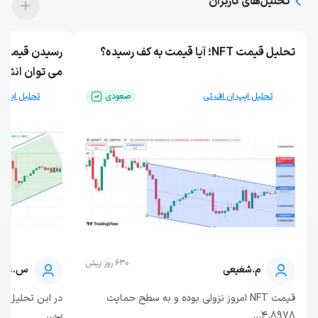
تحلیل‌های کاربران
تحلیل قیمت NFT؛ آیا قیمت به کف رسیده؟
می توان انتظار
تحلیل ایپ ان اف تی
صعودی
تحلیل ایپ ا
630 روز پیش
م.شغیعی
س.عاش
قیمت NFT امروز نزولی بوده و به سطح حمایت
4.8978...
ب...