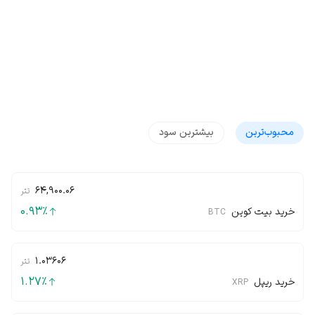
محبوب‌‌ترین
بیشترین سود
64,900.06
تتر
0.93
٪
خرید بیت کوین
BTC
1.03606
تتر
1.27
٪
خرید ریپل
XRP