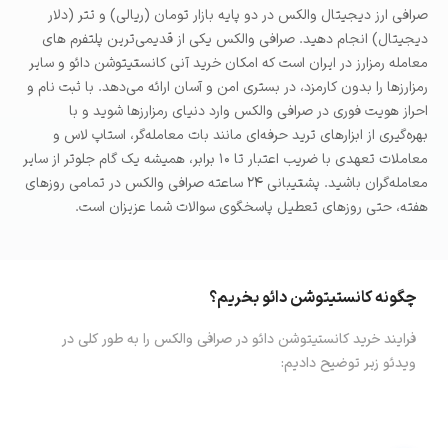
صرافی ارز دیجیتال والکس در دو پایه بازار تومان (ریالی) و تتر (دلار
دیجیتال) انجام دهید. صرافی والکس یکی از قدیمی‌ترین پلتفرم های
معامله رمزارز در ایران است که امکان خرید آنی کانستیتوشن دائو و سایر
رمزارزها را بدون کارمزد، در بستری امن و آسان ارائه می‌دهد. با ثبت نام و
احراز هویت فوری در صرافی والکس وارد دنیای رمزارزها شوید و با
بهره‌گیری از ابزارهای ترید حرفه‌ای مانند بات معامله‌گر، استاپ لاس و
معاملات تعهدی با ضریب اعتبار تا ۱۰ برابر، همیشه یک گام جلوتر از سایر
معامله‌گران باشید. پشتیبانی ۲۴ ساعته صرافی والکس در تمامی روزهای
هفته، حتی روزهای تعطیل پاسخگوی سوالات شما عزیزان است.
چگونه
کانستیتوشن دائو
بخریم؟
فرایند خرید
کانستیتوشن دائو
در صرافی والکس را به طور کلی در
ویدئو زیر توضیح دادیم: