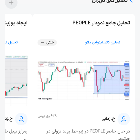
تحلیل‌های کاربران
تحلیل جامع نمودار PEOPLE
ایجاد پوزیشن شور
تحلیل کانستیتوشن دائو
خنثی
تحلیل کانست
629 روز پیش
ح.زمانی
ح.زنگنه
در حال حاضر PEOPLE در زیر خط روند نزولی در
رمزارز پیپل طب
حرکت...
...