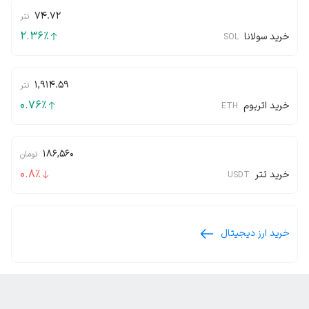
74.72
تتر
2.36
٪
خرید سولانا
SOL
1,914.59
تتر
0.76
٪
خرید اتریوم
ETH
186,560
تومان
0.8
٪
خرید تتر
USDT
خرید ارز دیجیتال