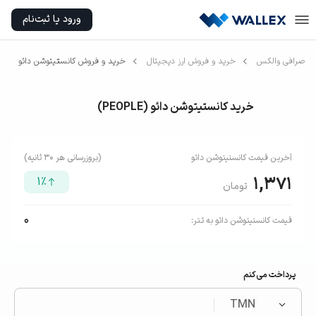
ورود یا ثبت‌نام
صرافی والکس
خرید و فروش ارز دیجیتال
خرید و فروش کانستیتوشن دائو
خرید کانستیتوشن دائو
(
PEOPLE
)
آخرین قیمت
کانستیتوشن دائو
(بروزرسانی هر ۳۰ ثانیه)
1,371
1
٪
تومان
0
قیمت
کانستیتوشن دائو
به
تتر
:
پرداخت می‌کنم
TMN