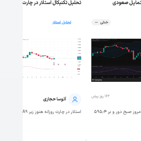
تحلیل تکنیکال استلار در چارت روزانه
خنثی
تحلیل استلار
نزولی
162 روز پیش
162 روز پیش
آتوسا حجازی
قیمت بایننس کوین از امروز صبح دور و بر ۵۹۵٫۴
استلار در چارت روزانه هنوز زیر EMA۹، حوالی ۰٫۱۵...