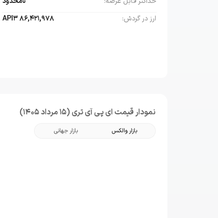
حداکثر قابل عرضه:
نامحدود
ارز در گردش:
86,421,978
API3
نمودار قیمت ای پی آی تری (15 مرداد 1405)
بازار والکس
بازار جهانی