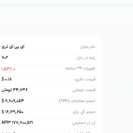
نام رمز‌ارز:
ای پی آی تری
رتبه در بازار:
702
تغییرات ۲۴ ساعته:
1.53
٪
قیمت دلاری:
0.18
$
قیمت تومانی:
34,736
تومان
حجم معاملات (۲۴h):
6,709,054
$
حجم کل بازار:
16,129,650
$
ارز در دسترس:
177,700,521
API3