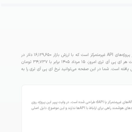
قیمت امروز ای پی آی تری ارز دیجیتال ای پی آی تری توکن یکی از پروژه‌های API غیرمتمرکز است که با ارزش بازار ۱۶,۱۲۹,۶۵۰ دلار در
جایگاه ۷۰۲ جدول رمزارزها بر اساس مارکت کپ قرار گرفته است. قیمت هر ای پی آی تری امروز، ۱۵ مرداد ۱۴۰۵ برابر با ۳۴,۷۳۷ تومان
و نسبت به ۲۴ ساعت گذشته ۱.۵۳ درصد کاهش یافته است. شما در این صفحه می‌توانید نرخ ای پی آی تری را به
ای پی آی تری با هدف فراهم کردن بستری برای ساخت، مدیریت و درآمدزایی از APIهای غیرمتمرکز یا dAPI طراحی شده است. در وایت پیپر این پروژه، روی
مشکل عدم توانایی قراردادهای هوشمند در برقراری ارتباط تاکید شده است. قراردادهای هوشمند راهی برای ارتباط با APIها ندارند و این موضوع، دلیل اصلی