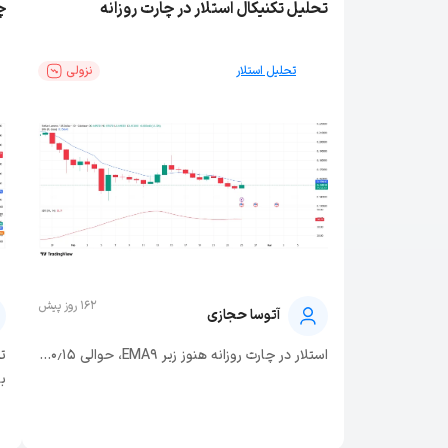
تحلیل تکنیکال استلار در چارت روزانه
چ
تحلیل استلار
نزولی
162 روز پیش
آتوسا حجازی
استلار در چارت روزانه هنوز زیر EMA۹، حوالی ۰٫۱۵...
ت
با