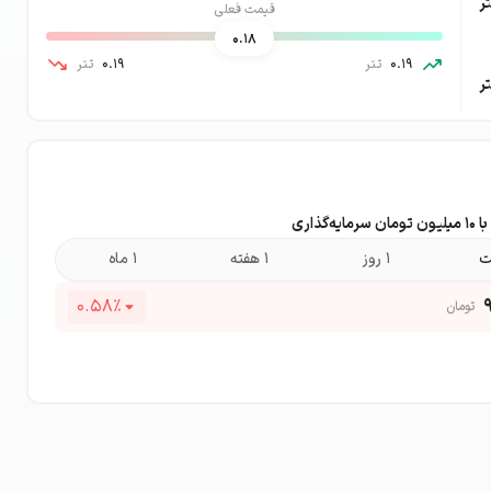
ر
قیمت فعلی
0.18
0.19
تتر
0.19
تتر
ر
ه‌گذاری
۱ روز
۱ هفته
۱ ماه
0.58
٪
تومان