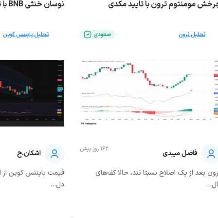
رخش مومنتوم ترون با تایید مکدی
نوسان خنثی BNB با تمایل صعودی
تحلیل ترون
صعودی
تحلیل بایننس کوین
162 روز پیش
فاضل میبدی
اشکان.ح
رون بعد از یک اصلاح نسبتا تند، حالا کف‌های
ل...
دل...