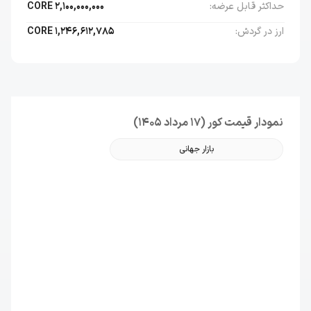
حداکثر قابل عرضه:
2,100,000,000
CORE
ارز در گردش:
1,246,612,785
CORE
نمودار قیمت کور (17 مرداد 1405)
بازار جهانی