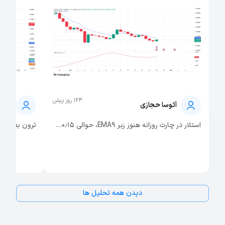
164 روز پیش
آتوسا حجازی
فاضل
استلار در چارت روزانه هنوز زیر EMA۹، حوالی ۰٫۱۵...
ترون بعد از ی
دیدن همه تحلیل‌ ها