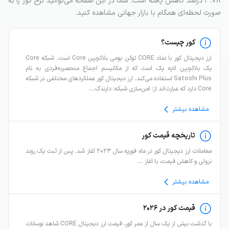
۳.۷۸ درصد کاهش یافته است. شما در این صفحه می‌توانید نرخ کور را به
صورت لحظه‌ای همگام با بازار جهانی مشاهده کنید.
کور چیست؟
ارز دیجیتال کور با نماد CORE‌ توکن بومی بلاکچین Core است. شبکه Core
یک بلاکچین لایه یک است که از مکانیسم اجماع منحصربه‌فردی به نام
Satoshi Plus استفاده می‌کند. ارز دیجیتال کور عملکردهای مختلفی در شبکه
Core دارد که عبارت‌اند از: امن‌سازی شبکه: دارندگ...
مشاهده بیشتر
تاریخچه قیمت کور
معاملات ارز دیجیتال کور در ماه فوریه سال ۲۰۲۳ آغاز شد. پس از ثبت یک روند
نزولی و کاهش قیمت، با آغاز ...
مشاهده بیشتر
قیمت کور در ۲۰۲۶
با گذشت بیش از یک سال از عمر کور، قیمت ارز دیجیتال CORE شاهد نوسانات