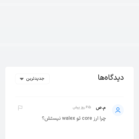
دیدگاه‌ها
جدیدترین
م.ص
615 روز پیش
چرا ارز core تو walex نیستش؟