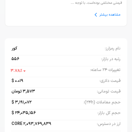
قیمتی مختلفی بوده‌است. با توجه ...
مشاهده بیشتر
نام رمز‌ارز:
کور
رتبه در بازار:
556
تغییرات ۲۴ ساعته:
3.78
٪
قیمت دلاری:
0.019
$
قیمت تومانی:
3,573
تومان
حجم معاملات (۲۴h):
3,191,072
$
حجم کل بازار:
24,035,156
$
ارز در دسترس:
2,093,769,839
CORE