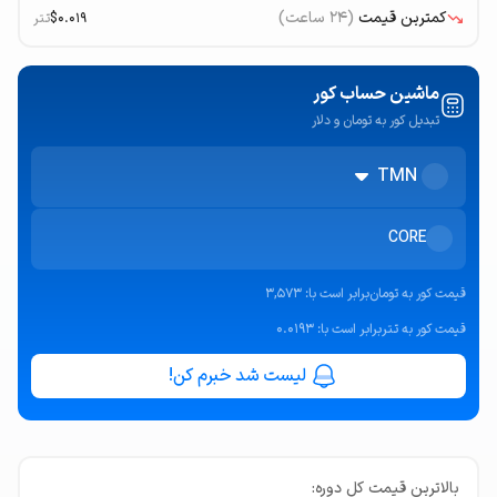
کمترین قیمت
(۲۴ ساعت)
$0.019
تتر
ماشین حساب کور
تبدیل کور به تومان و دلار
TMN
CORE
قیمت
کور به تومان
برابر است با:
3,573
قیمت
کور به تتر
برابر است با:
0.0193
لیست شد خبرم کن!
بالاترین قیمت کل دوره: