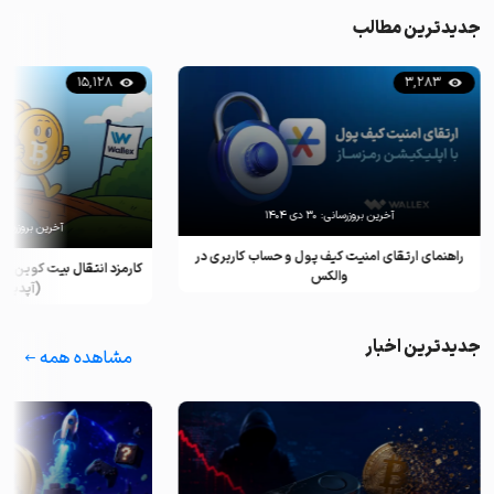
جدیدترین مطالب
15,128
3,283
آخرین بروزرسانی:
۳۰ دی ۱۴۰۴
آخرین بروزرسان
راهنمای ارتقای امنیت کیف پول و حساب کاربری در
کارمزد انتقال بیت کوین ب
والکس
(آپدیت ۲۰۲۵)
جدیدترین اخبار
مشاهده همه