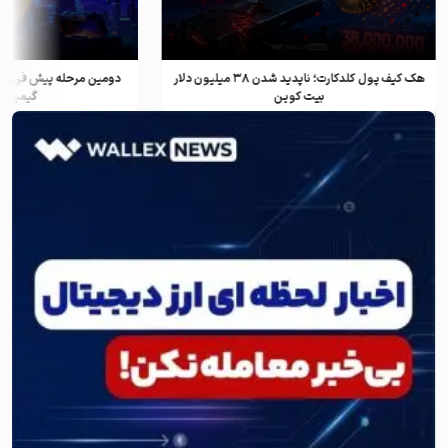
هک کیف پول کلدکارت؛ ناپدید شدن ۳۸ میلیون دلار
دومین مرحله پیش فروش ف
بیت کوین
گیمینگ و