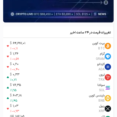
تغییرات قیمت در ۲۴ ساعت اخیر
بیت کوین
64,697,01
$
%
-0,11
BTC
گرام
1,36
$
%
-0,59
GRAM
کاردانو
0,20
$
%
-0,40
ADA
ترون
0,33
$
%
0,71
TRX
سولانا
76,35
$
%
1,95
SOL
بایننس کوین
603,18
$
%
1,45
BNB
ریپل
1,03
$
%
-0,93
XRP
تتر
186,109
تومان-ء