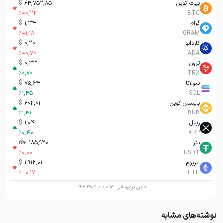
بیت کوین
64,752,85
$
%
-0,23
BTC
گرام
1,34
$
%
-1,18
GRAM
کاردانو
0,20
$
%
-0,70
ADA
ترون
0,33
$
%
0,70
TRX
سولانا
75,64
$
%
1,45
SOL
بایننس کوین
602,01
$
%
1,41
BNB
ریپل
1,04
$
%
0,40
XRP
تتر
185,920
تومان-ء
%
0,00
USDT
اتریوم
1,912,01
$
%
-0,17
ETH
آخرین بروزرسانی:
۱۸ مرداد ۱۴۰۵ ۱۰:۴۶
نوشته‌های مشابه