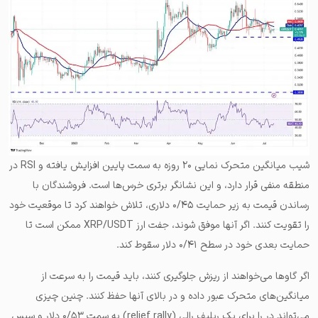
شیب میانگین متحرک نمایی ۲۰ روزه به سمت پایین افزایش یافته و RSI در
منطقه منفی قرار دارد، و این نشانگر برتری خرس‌ها است. فروشندگان با
رساندن قیمت به زیر حمایت ۰/۴۵ دلاری، تلاش خواهند کرد تا موقعیت خود
را تقویت کنند. اگر آنها موفق شوند، جفت ارز XRP/USDT ممکن است تا
حمایت بعدی خود در سطح ۰/۴۱ دلار سقوط کند.
اگر گاوها می‌خواهند از ریزش جلوگیری کنند، باید قیمت را به سرعت از
میانگین‌های متحرک عبور داده و در بالای آنها حفظ کنند. چنین چیزی
می‌تواند در را برای یک ریلیف رالی (relief rally) به سمت ۰/۵۳ دلار و سپس