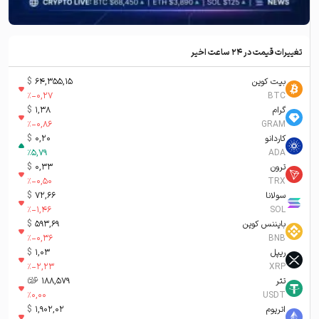
تغییرات قیمت در ۲۴ ساعت اخیر
بیت کوین
64,355,15
$
%
-0,27
BTC
گرام
1,38
$
%
-0,86
GRAM
کاردانو
0,20
$
%
5,79
ADA
ترون
0,33
$
%
-0,50
TRX
سولانا
72,66
$
%
-1,46
SOL
بایننس کوین
593,69
$
%
-0,36
BNB
ریپل
1,03
$
%
-2,23
XRP
تتر
188,579
تومان-ء
%
0,00
USDT
اتریوم
1,902,02
$