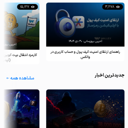
15,127
3,278
آخرین بروزرسانی:
۳۰ دی ۱۴۰۴
آخرین بروزرسان
راهنمای ارتقای امنیت کیف پول و حساب کاربری در
کارمزد انتقال بیت کوین ب
والکس
(آپدیت ۲۰۲۵)
جدیدترین اخبار
مشاهده همه