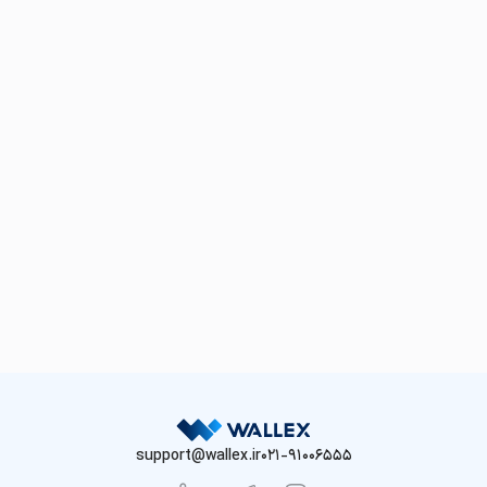
support@wallex.ir
021-91006555