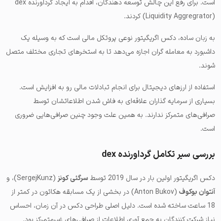
است. برای رفع این چالش توسعه دهندگان، اقدام به ایجاد گرداورنده dex
(Liquidity Aggregrator) کردند.
به زبان ساده، دکس اگریگیتور نوعی پروتکل مالی است که به وسیله یک
داشبورد به معامله گران اجازه می‌دهد تا به استخرهای تجاری مختلف متصل
شوند.
استفاده از ارزهای دیجیتال برای انجام تبادلات مالی رو به افزایش است.
بسیاری از سرمایه گذاران علاقه‌ای به فاش شدن اطلاعاتشان توسط
صرافی‌های متمرکز ندارند. به همین علت وجود چنین صرافی‌هایی ضروری
است.
بررسی سیر تکامل گرداورنده dex
دکس اگریگیتور اولین بار در سال 2019 توسط
سرگئی کونز
(SergejKunz)، و
آنتوان بوکوف
(Anton Bukov) در بخشی از یک مسابقه هکاتون در کمتر از
18 ساعت ساخته شده است. دلیل اصلی طراحی دکس در آن زمان، احساس
نیاز شرکت کنندگان به جمع آوری اطلاعات از صرافی‌های غیرمتمرکز بود.