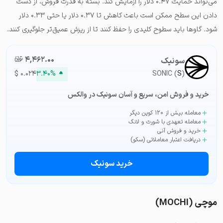
می‌تواند حمایت ۰.۴۷ دلار را آزمایش کند. بسته به قدرت فروش، از دست
دادن این سطح ممکن است باعث کاهش تا ۰.۳۷ دلار یا حتی ۰.۳۳ دلار
شود. گاوها باید سطوح کلیدی را حفظ کنند تا از ریزش عمیق‌تر جلوگیری کنند.
۴,۴۶۲.۰۰
تومان-ء
سونیک
$
۰.۰۲۴
۳.۴۰%
SONIC (
S
)
خرید و فروش امن، سریع و آسان سونیک در والکس
معامله بیش از ۱۲۰ کوین دیگر
معامله تعهدی با شورت و لانگ
خرید و فروش آنی
دریافت اعتبار معاملاتی (سکو)
خرید سونیک
موچی (MOCHI)