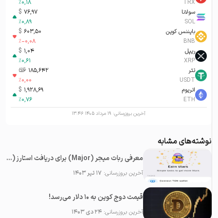
%
0,18
TRX
سولانا
76,97
$
%
0,89
SOL
بایننس کوین
603,50
$
%
-0,08
BNB
ریپل
1,04
$
%
0,61
XRP
تتر
185,642
تومان-ء
%
0,00
USDT
اتریوم
1,928,69
$
%
0,76
ETH
آخرین بروزرسانی:
۱۹ مرداد ۱۴۰۵ ۱۳:۴۶
نوشته‌های مشابه
معرفی ربات میجر (Major) برای دریافت استارز (Stars) رایگان در تلگرام
آخرین بروزرسانی:
۱۷ تیر ۱۴۰۳
قیمت دوج کوین به ۱۰ دلار می‌رسد!
آخرین بروزرسانی:
۲۴ دی ۱۴۰۳