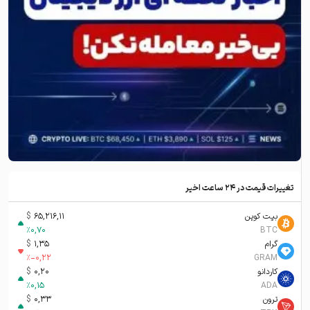
تغییرات قیمت در ۲۴ ساعت اخیر
بیت کوین
65,216,11
$
%
0,70
BTC
گرام
1,35
$
%
-0,22
GRAM
کاردانو
0,20
$
%
0,15
ADA
ترون
0,33
$