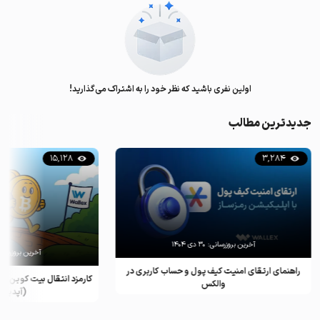
اولین نفری باشید که نظر خود را به اشتراک می‌گذارید!
جدیدترین مطالب
15,128
3,284
آخرین بروزرسانی:
۳۰ دی ۱۴۰۴
آخرین بروزرسان
راهنمای ارتقای امنیت کیف پول و حساب کاربری در
کارمزد انتقال بیت کوین ب
والکس
(آپدیت ۲۰۲۵)