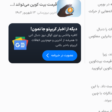
قیمت بیت کوین می‌تواند از مرز ۱۵۰۰۰۰ دلار در سال ۲۰۲۳ عبور کند
 در بورس
ه‌هایی از حرکت
آخرین بروزرسانی:
۱۳ شهریور ۱۴۰۳
دیگه از اخبار کریپتو جا نمون!
ت را دنبال
کافیه والکس رو توی گوگل نیوز دنبال کنی
بنابراین معکوس
تا همیشه از آخرین و مهم‌ترین اتفاقات
کریپتو باخبر باشی.
‌اند، زیرا
عضویت در خبرنامه
 است، اما با افزایش قیمت بیت‌کوین
پوزیشن‌های فروش بیت‌کوین لیکویید
اره و قدرت قیمت بیت‌کوین را می‌توان به افزایش هفتگی ۷.۱ درصدی شاخص S&P 500 نسبت داد. با این
مهور ایالات متحده، در ۲۵ آوریل گفت که مذاکرات با چین
برند.
ر سهام و