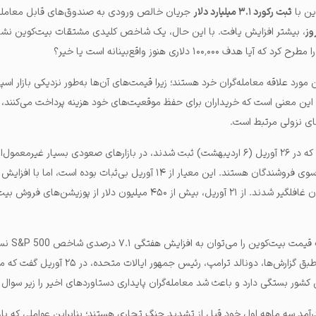
ین با
ثبت رکورد ۳.۱ میلیارد دلار
جریان خالص ورودی به صندوق‌های قابل معامله
وز
، بیشتر افزایش یافت. با این حال، یک شاخص کلیدی مشتقات بیت‌کوین نشان
۱۰۰٬۰۰ دلاری هنوز واقع‌بینانه است یا خیر؟
مورد علاقه معامله‌گران خرد هستند؛ زیرا قیمت‌های آن‌ها به‌طور نزدیکی بازار اسپا
 این معنی است که خریداران برای حفظ موقعیت‌های خود هزینه پرداخت می‌کنند، 
ای نزولی مرتبط است.
فاندینگ ریت‌های شدیدا منفی که در ۲۶ آوریل (۶ اردیبهشت) ثبت شدند، در بازارهای صعودی بسیار غیرمعمول
نشان‌دهنده تقاضای قوی‌تر از سوی فروشندگان هستند. این معیار از ۱۴ آوریل بی‌ثبات بوده
به بالای ۹۴٬۰۰۰ دلار، فروشندگان غافلگیر شدند. از ۲۱ آوریل، بیش از ۴۵۰ میلیون دلار از 
بخشی از اعتماد دوب
حال، علی‌رغم این خوش‌بینی، طبق گزارش‌ها، دونالد ترامپ، رئیس ج
 کشور بستگی دارد و باعث شد معامله‌گران پایداری دستاوردهای اخیر را زیر سوال ب
رآمد سه ماهه اول خود قبل از تشدید جنگ تجاری هستند؛ بنابراین عواملی که بازا