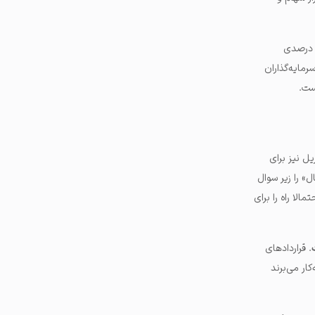
حال حاضر، همبستگی ۳۰ روزه بین شاخص S&P 500 و بیت کوین ۲۹ درصد است که بسیار کمتر از سطح ۶۰ درصدی
مایه‌گذاران
ست.
صعودی خود پس از رسیدن به بالاترین سقف تاریخی خود یعنی ۳٬۵۰۰ دلار در ۲۲ آوریل نیز برای
» را زیر سوال
اشت و احتمالا راه را برای
. قراردادهای
ار می‌برند