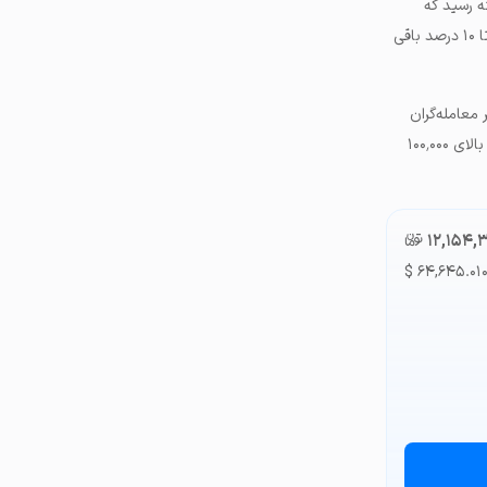
رخ مبنا) به بالاترین سطح خود در ۷ هفته گذشته رسید که
نشان‌دهنده علاقه بیشتر به پوزیشن‌های صعودی است. با نرخ فعلی ۶.۵ درصد، این معیار در محدوده خنثی ۵ تا ۱۰ درصد باقی
معامله‌گران
می‌تواند برای افزایش قیمت بیت کوین به بالای ۱۰۰٬۰۰۰
۱۲,۱۵۴,
تومان-ء
$
۶۴,۶۴۵.۰۱