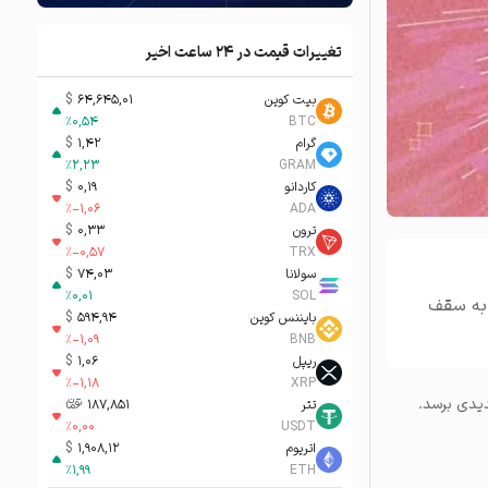
تغییرات قیمت در ۲۴ ساعت اخیر
بیت کوین
64,645,01
$
%
0,54
BTC
گرام
1,42
$
%
2,23
GRAM
کاردانو
0,19
$
%
-1,06
ADA
ترون
0,33
$
%
-0,57
TRX
سولانا
74,03
$
%
0,01
SOL
 به سقف
بایننس کوین
594,94
$
%
-1,09
BNB
ریپل
1,06
$
%
-1,18
XRP
دیدی برسد.
تتر
187,851
تومان-ء
%
0,00
USDT
اتریوم
1,908,12
$
%
1,99
ETH