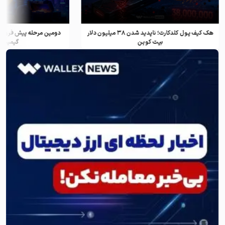
هک کیف پول کلدکارت؛ ناپدید شدن ۳۸ میلیون دلار
دومین مرحله پیش فروش ف
بیت کوین
گیمینگ و