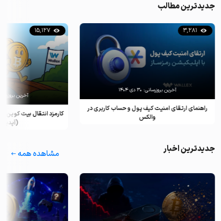
جدیدترین مطالب
15,127
3,281
آخرین بروزرسانی:
۳۰ دی ۱۴۰۴
آخرین بروزرسان
راهنمای ارتقای امنیت کیف پول و حساب کاربری در
کارمزد انتقال بیت کوین ب
والکس
(آپدیت ۲۰۲۵)
جدیدترین اخبار
مشاهده همه