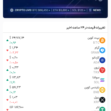
تغییرات قیمت در ۲۴ ساعت اخیر
بیت کوین
64,917,14
$
%
0,96
BTC
گرام
1,34
$
%
-2,62
GRAM
کاردانو
0,20
$
%
-0,50
ADA
ترون
0,33
$
%
0,10
TRX
سولانا
73,83
$
%
1,61
SOL
بایننس کوین
591,23
$
%
0,12
BNB
ریپل
1,03
$
%
-0,01
XRP
تتر
186,900
تومان-ء