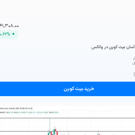
۸۴۱,۳۰۸.۰۰
۰.۶۲%
آسان بیت کوین در والکس
گ
خرید بیت کوین