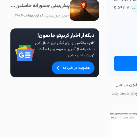
پیش‌بینی جسورانه جاستین سان: قیمت JUST در آینده نزدیک ۱۰۰ برابر خواهد شد!
$
۵۹۳.۷۲۰
۰
آخرین بروزرسانی:
۰۸ اردیبهشت ۱۴۰۴
دیگه از اخبار کریپتو جا نمون!
کافیه والکس رو توی گوگل نیوز دنبال کنی
تا همیشه از آخرین و مهم‌ترین اتفاقات
کریپتو باخبر باشی.
عضویت در خبرنامه
نون در حال
اره شاهد رشد