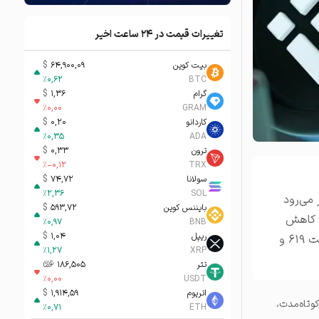
تغییرات قیمت در ۲۴ ساعت اخیر
بیت کوین
64,900,09
$
%
0,62
BTC
گرام
1,36
$
%
0,00
GRAM
کاردانو
0,20
$
%
0,35
ADA
ترون
0,33
$
%
-0,12
TRX
سولانا
74,72
$
%
2,36
SOL
 ۱۰۰ هزار دلار، انتظار می‌رود
بایننس کوین
593,72
$
 نشان‌دهنده کاهش
%
0,97
BNB
ریپل
1,04
$
فشار نزولی و احتمال تغییر روند به سمت صعود است. BNB اکنون برای عبور از سطوح مقاومت ۶۱۹ و
%
1,27
XRP
تتر
186,505
تومان-ء
%
0,00
USDT
اتریوم
1,914,59
$
وین از ۱۰۰ هزار دلار در کوتاه‌مدت،
%
0,71
ETH