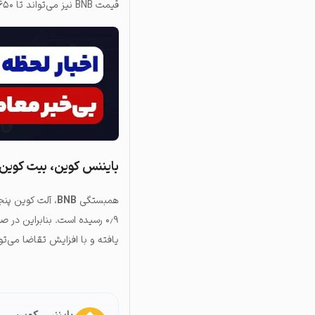
قیمت BNB‌ نیز می‌تواند تا ۶۵۰ دلار بالا برود. شاخص MVRV نیز کاهش قدرت روند نزولی را نشان می‌دهد.
بایننس کوین، بیت کوین ر
همبستگی
BNB
، آلت کوین پنج
یافته و با افزایش تقاضا می‌توان انتظار دا