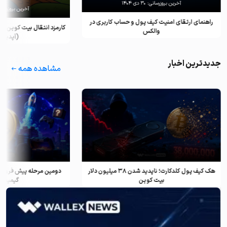
آخرین بروزرسانی:
۳۰ دی ۱۴۰۴
آخرین بروزرسان
راهنمای ارتقای امنیت کیف پول و حساب کاربری در
کارمزد انتقال بیت کوین ب
والکس
(آپدیت ۲۰۲۵)
جدیدترین اخبار
مشاهده همه
هک کیف پول کلدکارت؛ ناپدید شدن ۳۸ میلیون دلار
دومین مرحله پیش فروش ف
بیت کوین
گیمینگ و