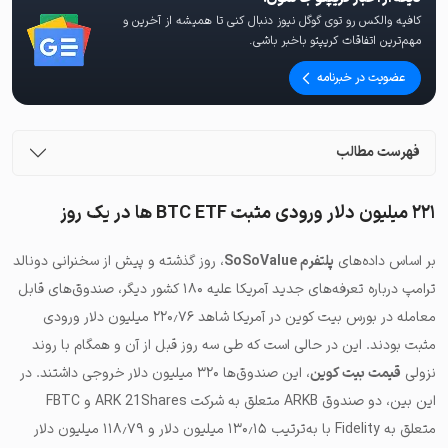
کافیه والکس رو توی گوگل نیوز دنبال کنی تا همیشه از آخرین و
مهم‌ترین اتفاقات کریپتو باخبر باشی.
عضویت در خبرنامه
فهرست مطالب
۲۲۱ میلیون دلار ورودی مثبت BTC ETF ها در یک روز
بر اساس داده‌های
پلتفرم
SoSoValue
، روز گذشته و پیش از سخنرانی دونالد
ترامپ درباره تعرفه‌های جدید آمریکا علیه ۱۸۰ کشور دیگر، صندوق‌های قابل
معامله در بورس بیت کوین در آمریکا شاهد ۲۲۰٫۷۶ میلیون دلار ورودی
مثبت بودند. این در حالی است که طی سه روز قبل از آن و همگام با روند
نزولی
قیمت بیت کوین
، این صندوق‌ها ۳۲۰ میلیون دلار خروجی داشتند. در
این بین، دو صندوق
ARKB
متعلق به شرکت
ARK 21Shares
و
FBTC
متعلق به
Fidelity
با به‌ترتیب ۱۳۰٫۱۵ میلیون دلار و ۱۱۸٫۷۹ میلیون دلار