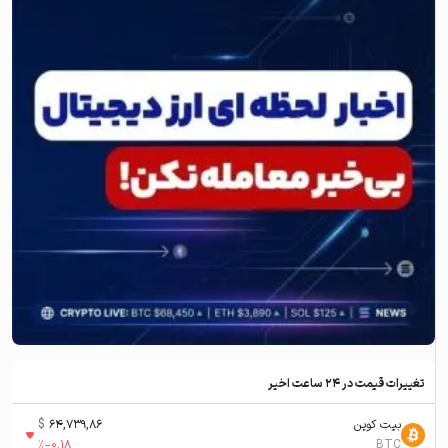
تغییرات قیمت در ۲۴ ساعت اخیر
بیت کوین
64,739,86
$
%
-0,18
BTC