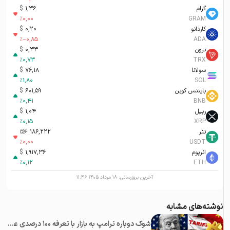
گرام
1,36
$
%
0,00
GRAM
کاردانو
0,20
$
%
-0,85
ADA
ترون
0,33
$
%
0,73
TRX
سولانا
76,18
$
%
1,80
SOL
بایننس کوین
601,59
$
%
0,41
BNB
ریپل
1,04
$
%
0,15
XRP
تتر
186,222
تومان-ء
%
0,00
USDT
اتریوم
1,917,36
$
%
0,12
ETH
آخرین بروزرسانی:
۱۸ مرداد ۱۴۰۵ ۱۱:۴۶
نوشته‌های مشابه
شوک دوباره ترامپ به بازار با تعرفه ۱۰۰ درصدی علیه چین؛‌ سقوط همه رمزارزها