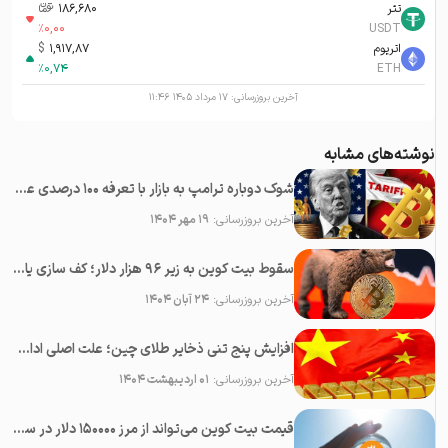
تتر
186,680
تومان-ء
%
0,00
USDT
اتریوم
1,917,87
$
%
0,74
ETH
آخرین بروزرسانی:
۱۷ مرداد ۱۴۰۵ ۱۱:۴۶
نوشته‌های مشابه
شوک دوباره ترامپ به بازار با تعرفه ۱۰۰ درصدی علیه چین؛‌ سقوط همه رمزارزها
آخرین بروزرسانی:
۱۹ مهر ۱۴۰۴
سقوط بیت کوین به زیر ۹۶ هزار دلار؛ کف سازی یا پایان بولران؟
آخرین بروزرسانی:
۲۴ آبان ۱۴۰۴
افزایش پنج تنی ذخایر طلای چین؛ علت اصلی ادامه رشد قیمت طلا
آخرین بروزرسانی:
۰۱ اردیبهشت ۱۴۰۴
قیمت بیت کوین می‌تواند از مرز ۱۵۰۰۰۰ دلار در سال ۲۰۲۳ عبور کند