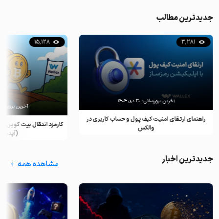
جدیدترین مطالب
15,128
3,281
آخرین بروزرسانی:
۳۰ دی ۱۴۰۴
آخرین بروزرسان
راهنمای ارتقای امنیت کیف پول و حساب کاربری در
کارمزد انتقال بیت کوین ب
والکس
(آپدیت ۲۰۲۵)
جدیدترین اخبار
مشاهده همه