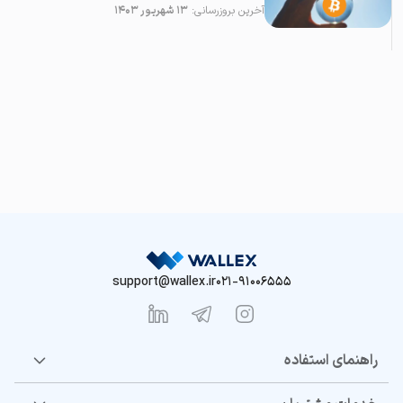
آخرین بروزرسانی:
۱۳ شهریور ۱۴۰۳
support@wallex.ir
021-91006555
راهنمای استفاده