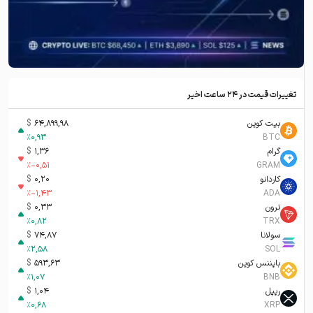
تغییرات قیمت در ۲۴ ساعت اخیر
بیت کوین
64,899,98
$
%
0,93
BTC
گرام
1,36
$
%
-0,51
GRAM
کاردانو
0,20
$
%
-1,43
ADA
ترون
0,33
$
%
0,82
TRX
سولانا
74,87
$
%
2,58
SOL
بایننس کوین
593,63
$
%
1,07
BNB
ریپل
1,04
$
%
0,68
XRP