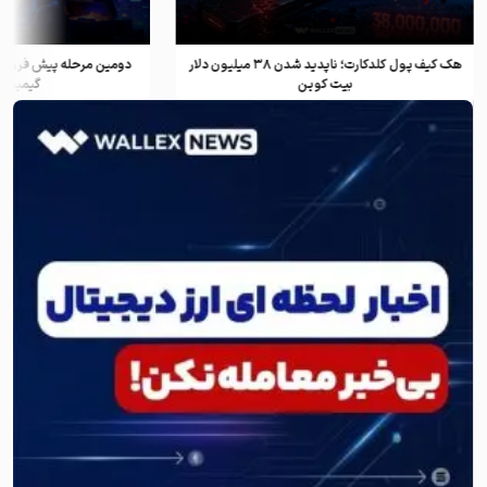
هک کیف پول کلدکارت؛ ناپدید شدن ۳۸ میلیون دلار
دومین مرحله پیش فروش ف
بیت کوین
گیمینگ و