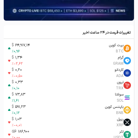
تغییرات قیمت در ۲۴ ساعت اخیر
بیت کوین
64,917,14
$
%
0,96
BTC
گرام
1,34
$
%
-2,62
GRAM
کاردانو
0,20
$
%
-0,50
ADA
ترون
0,33
$
%
0,10
TRX
سولانا
73,83
$
%
1,61
SOL
بایننس کوین
591,23
$
%
0,12
BNB
ریپل
1,03
$
%
-0,01
XRP
تتر
186,900
تومان-ء
%
0,00
USDT