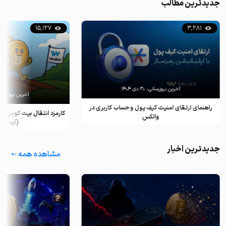
جدیدترین مطالب
15,127
3,281
آخرین بروزرسانی:
۳۰ دی ۱۴۰۴
آخرین بروزرسان
راهنمای ارتقای امنیت کیف پول و حساب کاربری در
کارمزد انتقال بیت کوین ب
والکس
(آپدیت ۲۰۲۵)
جدیدترین اخبار
مشاهده همه