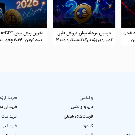
د شدن
دومین مرحله پیش فروش فلپی
کوین؛ پروژه بزرگ گیمینگ و وب ۳
بیت کوین؛ ۲۰۲۶ چط
شود؟
والکس
خرید ارزه
درباره والکس
خرید ارز د
فرصت‌های شغلی
خرید بیت 
کارمزد
خرید تتر