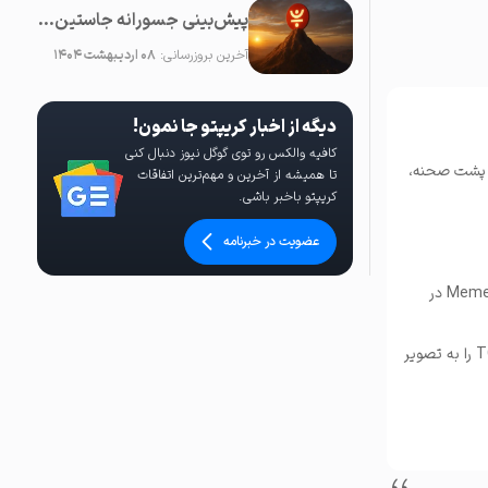
پیش‌بینی جسورانه جاستین سان: قیمت JUST در آینده نزدیک ۱۰۰ برابر خواهد شد!
آخرین بروزرسانی:
۰۸ اردیبهشت ۱۴۰۴
دیگه از اخبار کریپتو جا نمون!
کافیه والکس رو توی گوگل نیوز دنبال کنی
 باید باشکوه باشد. در پشت صحنه،
تا همیشه از آخرین و مهم‌ترین اتفاقات
کریپتو باخبر باشی.
عضویت در خبرنامه
MemeFi در چندین صرافی متمرکز سطح بالا فهرست می‌شود. اخبار مربوط به این موضوع و برترین حامیان MemeFi در
قبل از آن، فصل MemeFi Extreme Heat ادامه خواهد یافت، با تعداد زیادی ویژگی که نمای بازی پس از TGE را به تصویر