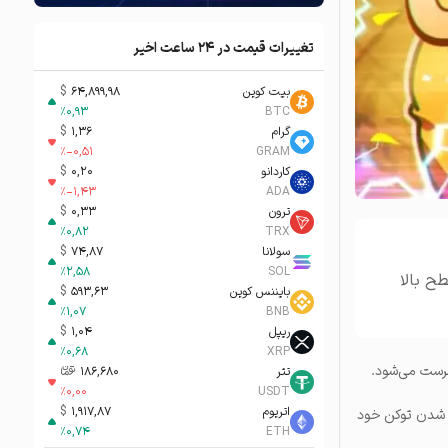
تغییرات قیمت در ۲۴ ساعت اخیر
بیت کوین
64,899,98
$
%
0,93
BTC
گرام
1,36
$
%
-0,51
GRAM
کاردانو
0,20
$
%
-1,43
ADA
ترون
0,33
$
%
0,82
TRX
سولانا
74,87
$
%
2,58
SOL
 متمرکز سطح بالا
بایننس کوین
593,63
$
%
1,07
BNB
ریپل
1,04
$
%
0,68
XRP
رست می‌شود.
تتر
186,680
تومان-ء
%
0,00
USDT
اتریوم
1,917,87
$
ت شدن توکن خود
%
0,74
ETH