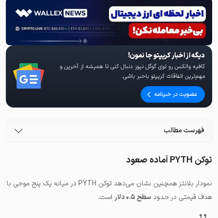
دیگه از اخبار کریپتو جا نمون!
کافیه والکس رو توی گوگل نیوز دنبال کنی تا همیشه از آخرین و
مهم‌ترین اتفاقات کریپتو باخبر باشی.
عضویت در خبرنامه
فهرست مطالب
توکن PYTH آماده صعود
نمودار بلانتز همچنین نشان می‌دهد توکن PYTH در میانه یک پنج موجی با
هدف قیمتی در حدود
سطح ۰.۵ دلار
است.