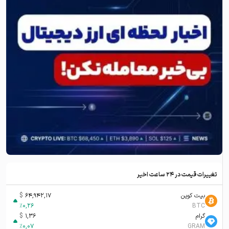
تغییرات قیمت در ۲۴ ساعت اخیر
بیت کوین
64,942,17
$
%
0,26
BTC
گرام
1,36
$
%
0,07
GRAM