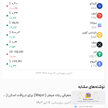
کاردانو
0,20
$
%
-0,65
ADA
ترون
0,33
$
%
0,87
TRX
سولانا
75,98
$
%
2,83
SOL
بایننس کوین
600,02
$
%
1,17
BNB
ریپل
1,04
$
%
1,52
XRP
تتر
185,851
تومان-ء
%
0,00
USDT
اتریوم
1,917,47
$
%
0,32
ETH
آخرین بروزرسانی:
۱۸ مرداد ۱۴۰۵ ۰۴:۴۶
نوشته‌های مشابه
معرفی ربات میجر (Major) برای دریافت استارز (Stars) رایگان در تلگرام
آخرین بروزرسانی:
۱۷ تیر ۱۴۰۳