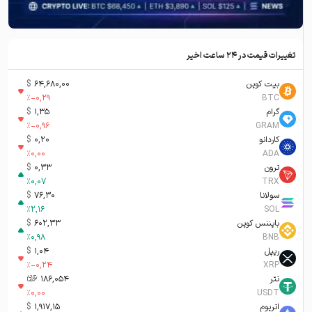
تغییرات قیمت در ۲۴ ساعت اخیر
بیت کوین
64,680,00
$
%
-0,29
BTC
گرام
1,35
$
%
-0,96
GRAM
کاردانو
0,20
$
%
0,00
ADA
ترون
0,33
$
%
0,07
TRX
سولانا
76,30
$
%
2,16
SOL
بایننس کوین
602,33
$
%
0,98
BNB
ریپل
1,04
$
%
-0,24
XRP
تتر
186,054
تومان-ء
%
0,00
USDT
اتریوم
1,917,15
$