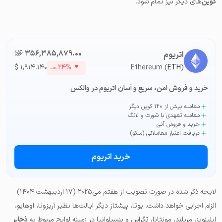
کوین
‌های دیگر نیز تمام شود.
۳۵۶,۳۸۵,۸۷۹.۰۰
تومان-ء
اتریوم
$
۱,۹۱۴.۱۴۰
-۰.۲۴%
Ethereum (
ETH
)
خرید و فروش امن، سریع و آسان اتریوم در والکس
معامله بیش از ۱۲۰ کوین دیگر
معامله تعهدی با شورت و لانگ
خرید و فروش آنی
دریافت اعتبار معاملاتی (سکو)
خرید اتریوم
لایحه ذکر شده در صورت تصویب از هفتم می‌۲۰۲۵ (۱۷ اردیبهشت ۱۴۰۴)
الزام اجرایی خواهد داشت. یوتا، پیشتاز دیگر ایالت‌ها نظیر آریزونا، اوهایو،
ایلینویز، مریلند، مونتانا، تگزاس و پنسیلوانیا در زمینه لوایح مربوط به
ذخایر