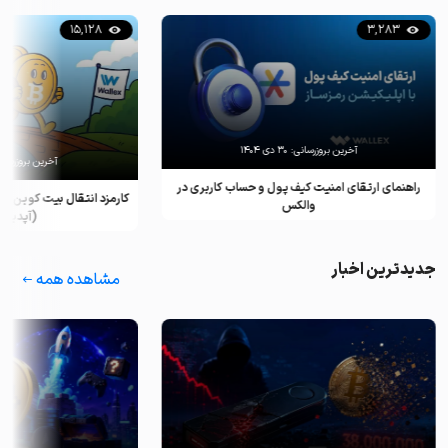
15,128
3,283
آخرین بروزرسانی:
۳۰ دی ۱۴۰۴
آخرین بروزرسان
راهنمای ارتقای امنیت کیف پول و حساب کاربری در
کارمزد انتقال بیت کوین ب
والکس
(آپدیت ۲۰۲۵)
جدیدترین اخبار
مشاهده همه