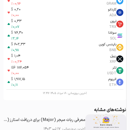
%
-0,96
GRAM
کاردانو
0,20
$
%
0,00
ADA
ترون
0,33
$
%
0,07
TRX
سولانا
76,30
$
%
2,16
SOL
بایننس کوین
602,33
$
%
0,98
BNB
ریپل
1,04
$
%
-0,24
XRP
تتر
186,054
تومان-ء
%
0,00
USDT
اتریوم
1,917,15
$
%
0,11
ETH
آخرین بروزرسانی:
۱۸ مرداد ۱۴۰۵ ۱۲:۴۶
نوشته‌های مشابه
معرفی ربات میجر (Major) برای دریافت استارز (Stars) رایگان در تلگرام
آخرین بروزرسانی:
۱۷ تیر ۱۴۰۳