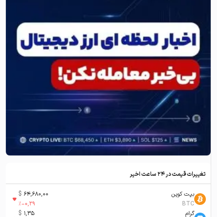
تغییرات قیمت در ۲۴ ساعت اخیر
بیت کوین
64,680,00
$
%
-0,29
BTC
گرام
1,35
$