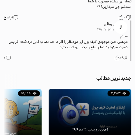
تومان ارز مونده قضاوت با شما
اسمشو چی میذارین؟؟؟
0
1
پاسخ
ر رواقی
۱۴۰۳/۱۱/۲۰
سلام
مرتضی جان موجودی کیف پول ارز موردنظر را اگر تا حد نصاب قابل برداشت افزایش
دهید، میتوانید تمام مبلغ را یکجا برداشت کنید.
0
0
جدیدترین مطالب
15,128
3,283
آخرین بروزرسانی:
۳۰ دی ۱۴۰۴
آخرین بروزرسان