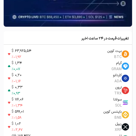
تغییرات قیمت در ۲۴ ساعت اخیر
بیت کوین
63,925,54
$
%
-1,92
BTC
گرام
1,34
$
%
0,07
GRAM
کاردانو
0,20
$
%
-1,16
ADA
ترون
0,33
$
%
0,93
TRX
سولانا
76,06
$
%
-1,34
SOL
بایننس کوین
599,01
$
%
-1,59
BNB
ریپل
1,02
$
%
-2,67
XRP