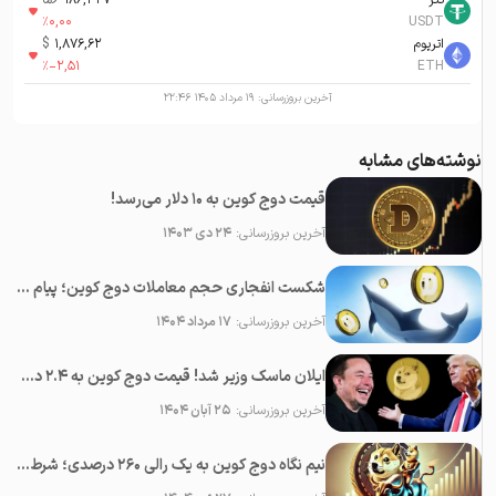
تتر
186,427
تومان-ء
%
0,00
USDT
اتریوم
1,876,62
$
%
-2,51
ETH
آخرین بروزرسانی:
۱۹ مرداد ۱۴۰۵ ۲۲:۴۶
نوشته‌های مشابه
قیمت دوج کوین به ۱۰ دلار می‌رسد!
آخرین بروزرسانی:
۲۴ دی ۱۴۰۳
شکست انفجاری حجم معاملات دوج کوین؛ پیام نهنگ ها برای بازار چیست؟
آخرین بروزرسانی:
۱۷ مرداد ۱۴۰۴
ایلان ماسک وزیر شد! قیمت دوج کوین به ۲.۴ دلار می‌رسد؟
آخرین بروزرسانی:
۲۵ آبان ۱۴۰۴
نیم نگاه دوج کوین به یک رالی ۲۶۰ درصدی؛ شرط چنین صعودی چیست؟