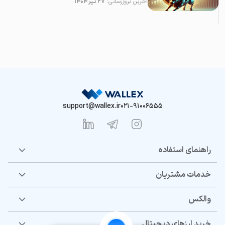
آخرین بروزرسانی:
۲۷ تیر ۱۴۰۴
support@wallex.ir
021-91006555
راهنمای استفاده
خدمات مشتریان
والکس
خرید ارزهای دیجیتال