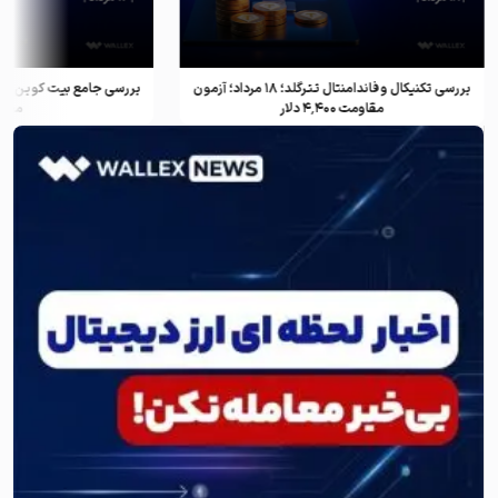
بررسی تکنیکال و فاندامنتال تترگلد؛ ۱۸ مرداد؛ آزمون
مقاومت ۴٬۴۰۰ دلار
معام