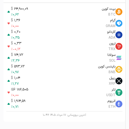
بیت کوین
64,900,09
$
%
0,62
BTC
گرام
1,36
$
%
0,00
GRAM
کاردانو
0,20
$
%
0,35
ADA
ترون
0,33
$
%
-0,12
TRX
سولانا
74,72
$
%
2,36
SOL
بایننس کوین
593,72
$
%
0,97
BNB
ریپل
1,04
$
%
1,27
XRP
تتر
186,505
تومان-ء
%
0,00
USDT
اتریوم
1,914,59
$
%
0,71
ETH
آخرین بروزرسانی:
۱۷ مرداد ۱۴۰۵ ۱۰:۴۶