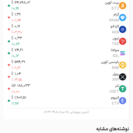
بیت کوین
64,768,02
$
%
0,99
BTC
گرام
1,39
$
%
-1,14
GRAM
کاردانو
0,19
$
%
-2,20
ADA
ترون
0,33
$
%
0,72
TRX
سولانا
74,21
$
%
0,12
SOL
بایننس کوین
594,29
$
%
-1,12
BNB
ریپل
1,04
$
%
-3,15
XRP
تتر
188,033
تومان-ء
%
0,00
USDT
اتریوم
1,907,51
$
%
1,97
ETH
آخرین بروزرسانی:
۱۵ مرداد ۱۴۰۵ ۰۹:۴۶
نوشته‌های مشابه