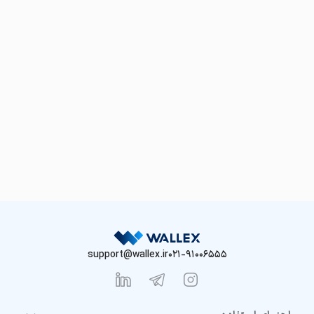
support@wallex.ir
021-91006555