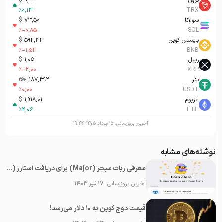
ترون
0,33
$
%
0,13
TRX
سولانا
73,50
$
%
-0,85
SOL
بایننس کوین
592,32
$
%
-1,52
BNB
ریپل
1,05
$
%
-2,00
XRP
تتر
187,392
تومان-ء
%
0,00
USDT
اتریوم
1,918,01
$
%
2,06
ETH
آخرین بروزرسانی:
۱۵ مرداد ۱۴۰۵ ۱۹:۴۶
نوشته‌های مشابه
معرفی ربات میجر (Major) برای دریافت استارز (Stars) رایگان در تلگرام
آخرین بروزرسانی:
۱۷ تیر ۱۴۰۳
قیمت دوج کوین به ۱۰ دلار می‌رسد!