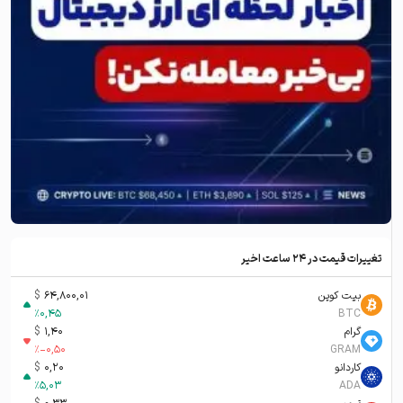
تغییرات قیمت در ۲۴ ساعت اخیر
بیت کوین
64,800,01
$
%
0,45
BTC
گرام
1,40
$
%
-0,50
GRAM
کاردانو
0,20
$
%
5,03
ADA