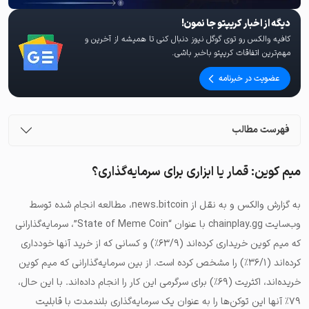
دیگه از اخبار کریپتو جا نمون!
کافیه والکس رو توی گوگل نیوز دنبال کنی تا همیشه از آخرین و
مهم‌ترین اتفاقات کریپتو باخبر باشی.
عضویت در خبرنامه
فهرست مطالب
میم کوین: قمار یا ابزاری برای سرمایه‌گذاری؟
به گزارش والکس و به نقل از news.bitcoin،‌ مطالعه انجام شده توسط
وب‌سایت chainplay.gg با عنوان “State of Meme Coin”، سرمایه‌گذارانی
که میم کوین خریداری کرده‌اند (۶۳/۹٪) و کسانی که از خرید آنها خودداری
کرده‌اند (۳۶/۱٪) را مشخص کرده است. از بین سرمایه‌گذارانی که میم کوین
خریده‌اند، اکثریت (۶۹٪) برای سرگرمی این کار را انجام داده‌اند. با این حال،
۷۹٪ آنها این توکن‌ها را به عنوان یک سرمایه‌گذاری بلندمدت با قابلیت