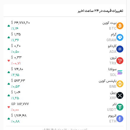
تغییرات قیمت در ۲۴ ساعت اخیر
بیت کوین
64,778,20
$
%
1,14
BTC
گرام
1,35
$
%
1,36
GRAM
کاردانو
0,20
$
%
0,50
ADA
ترون
0,33
$
%
-0,71
TRX
سولانا
74,80
$
%
2,95
SOL
بایننس کوین
593,63
$
%
0,53
BNB
ریپل
1,04
$
%
1,25
XRP
تتر
186,777
تومان-ء
%
0,00
USDT
اتریوم
1,914,48
$
%
0,88
ETH
آخرین بروزرسانی:
۱۷ مرداد ۱۴۰۵ ۰۸:۴۶