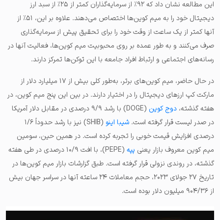
این مطالعه نشان داد که ۹۲٪ از سرمایه‌گذاران کمتر از ۲۵٪ از سبد ارز
دیجیتال خود را به میم کوین‌ها اختصاص می‌دهند. علاوه بر این، ۵۱٪ از
آنها کمتر از یک ساعت از وقت خود را برای تحقیق پیش از سرمایه‌گذاری
صرف می‌کنند و به طور عمده بر روی محبوبیت میم کوین‌ها، فعالیت آنها در
رسانه‌های اجتماعی و ارتباط افراد جامعه با این توکن‌ها تمرکز دارند.
در حال حاضر، میم کوین‌های برتر، به‌طور کلی بیش از ۱۷ میلیارد دلار از
مارکت کپ ارزهای دیجیتال را در اختیار دارند. در بین این پنج میم کوین، در
هفته گذشته،
دوج کوین
(DOGE) با رشد ۹/۹ درصدی در مقابل دلار آمریکا
در صدر لیست قرار گرفته است.
شیبا اینو
(SHIB) نیز با رشد حدوداً ۱/۶
درصدی افزایش قیمت خوبی را تجربه کرده است. در همین حین، سومین
میم کوین معروف بازار یعنی
پپه
(PEPE)، با افت ۱۰/۹ درصدی در طی هفته
گذشته، در روندی نزولی قرار گرفته است. طبق گزارشات بازار میم کوین‌ها در
تاریخ ۲۷ جولای ۲۰۲۳، حجم معاملات ۲۴ ساعته آنها در سراسر جهان بیش
از ۹۰۴/۳۶ میلیون دلار بوده است.