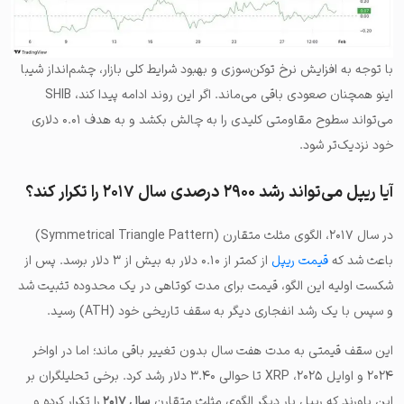
با توجه به افزایش نرخ توکن‌سوزی و بهبود شرایط کلی بازار، چشم‌انداز شیبا
اینو همچنان صعودی باقی می‌ماند. اگر این روند ادامه پیدا کند، SHIB
می‌تواند سطوح مقاومتی کلیدی را به چالش بکشد و به هدف ۰.۰۱ دلاری
خود نزدیک‌تر شود.
آیا ریپل می‌تواند رشد ۲۹۰۰ درصدی سال ۲۰۱۷ را تکرار کند؟
در سال ۲۰۱۷، الگوی مثلث متقارن (Symmetrical Triangle Pattern)
باعث شد که
قیمت ریپل
از کمتر از ۰.۱۰ دلار به بیش از ۳ دلار برسد. پس از
شکست اولیه این الگو، قیمت برای مدت کوتاهی در یک محدوده تثبیت شد
و سپس با یک رشد انفجاری دیگر به سقف تاریخی خود (ATH) رسید.
این سقف قیمتی به مدت هفت سال بدون تغییر باقی ماند؛ اما در اواخر
۲۰۲۴ و اوایل ۲۰۲۵، XRP تا حوالی ۳.۴۰ دلار رشد کرد. برخی تحلیلگران بر
این باورند که ریپل بار دیگر الگوی مثلث متقارن
سال ۲۰۱۷
را تکرار کرده و