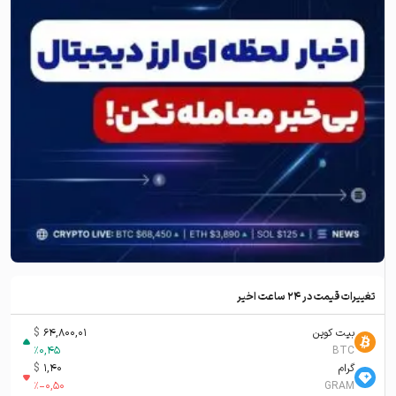
تغییرات قیمت در ۲۴ ساعت اخیر
بیت کوین
64,800,01
$
%
0,45
BTC
گرام
1,40
$
%
-0,50
GRAM