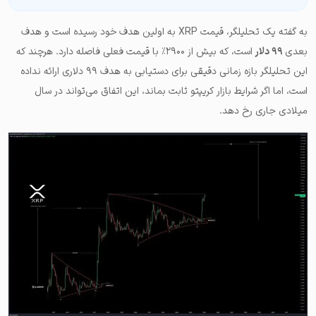
به گفته یک تحلیلگر، قیمت XRP به اولین هدف خود رسیده است و هدف
بعدی
۹۹ دلار
است، که بیش از ۲۹۰۰٪ با قیمت فعلی فاصله دارد. هرچند که
این تحلیلگر بازه زمانی دقیقی برای دستیابی به هدف ۹۹ دلاری ارائه نداده
است، اما اگر شرایط بازار کریپتو ثابت بماند، این اتفاق می‌تواند در سال
میلادی جاری رخ دهد.