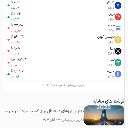
کاردانو
0,20
$
%
5,03
ADA
ترون
0,33
$
%
0,13
TRX
سولانا
73,50
$
%
-0,85
SOL
بایننس کوین
592,32
$
%
-1,52
BNB
ریپل
1,05
$
%
-2,00
XRP
تتر
187,392
تومان-ء
%
0,00
USDT
اتریوم
1,918,01
$
%
2,06
ETH
آخرین بروزرسانی:
۱۵ مرداد ۱۴۰۵ ۱۹:۴۶
نوشته‌های مشابه
بهترین ارزهای دیجیتال برای کسب سود و ترید روزانه در سال ۲۰۲۵
آخرین بروزرسانی:
۲۴ آبان ۱۴۰۴