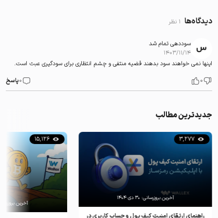
دیدگاه‌ها
1 نظر
سوددهی تمام شد
۱۴۰۳/۱۱/۱۴
اینها نمی خواهند سود بدهند قضیه منتفی و چشم انتظاری برای سودگیری عبث است.
0
0
پاسخ
جدیدترین مطالب
15,126
3,277
آخرین بروزرسانی:
۳۰ دی ۱۴۰۴
آخرین بروزرسان
راهنمای ارتقای امنیت کیف پول و حساب کاربری در