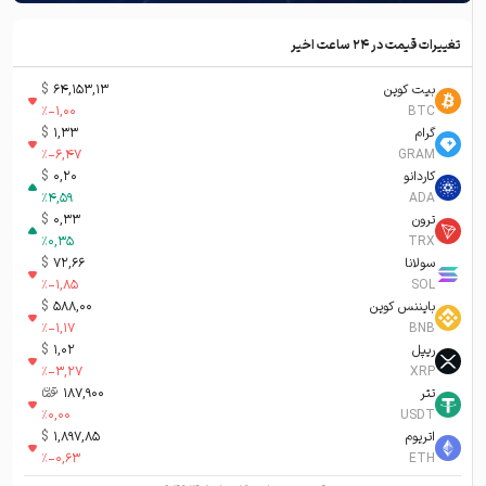
تغییرات قیمت در ۲۴ ساعت اخیر
بیت کوین
64,153,13
$
%
-1,00
BTC
گرام
1,33
$
%
-6,47
GRAM
کاردانو
0,20
$
%
4,59
ADA
ترون
0,33
$
%
0,35
TRX
سولانا
72,66
$
%
-1,85
SOL
بایننس کوین
588,00
$
%
-1,17
BNB
ریپل
1,02
$
%
-3,27
XRP
تتر
187,900
تومان-ء
%
0,00
USDT
اتریوم
1,897,85
$
%
-0,63
ETH