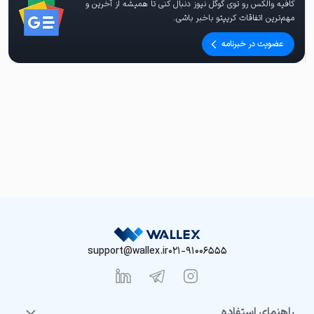
کافیه والکس رو توی گوگل نیوز دنبال کنی تا همیشه از آخرین و
مهم‌ترین اتفاقات کریپتو باخبر باشی.
عضویت در خبرنامه
support@wallex.ir
021-91006555
راهنمای استفاده