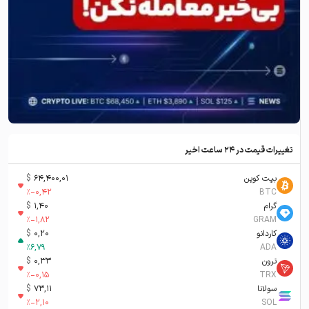
تغییرات قیمت در ۲۴ ساعت اخیر
بیت کوین
64,400,01
$
%
-0,42
BTC
گرام
1,40
$
%
-1,82
GRAM
کاردانو
0,20
$
%
6,79
ADA
ترون
0,33
$
%
-0,15
TRX
سولانا
73,11
$
%
-2,10
SOL