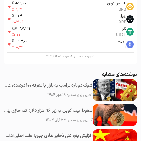
بایننس کوین
592,00
$
%
-1,39
BNB
ریپل
1,04
$
%
-3,06
XRP
تتر
187,921
تومان-ء
%
0,00
USDT
اتریوم
1,913,00
$
%
-0,22
ETH
آخرین بروزرسانی:
۱۵ مرداد ۱۴۰۵ ۲۲:۴۶
نوشته‌های مشابه
شوک دوباره ترامپ به بازار با تعرفه ۱۰۰ درصدی علیه چین؛‌ سقوط همه رمزارزها
آخرین بروزرسانی:
۱۹ مهر ۱۴۰۴
سقوط بیت کوین به زیر ۹۶ هزار دلار؛ کف سازی یا پایان بولران؟
آخرین بروزرسانی:
۲۴ آبان ۱۴۰۴
افزایش پنج تنی ذخایر طلای چین؛ علت اصلی ادامه رشد قیمت طلا