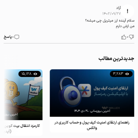
آزاد
۱۴۰۲/۰۹/۲۷
سلام آینده ارز میتریل چی میشه؟
من ازش دارم
0
0
پاسخ
جدیدترین مطالب
15,128
3,283
آخرین بروزرسانی:
۳۰ دی ۱۴۰۴
آخرین بروزرسان
راهنمای ارتقای امنیت کیف پول و حساب کاربری در
کارمزد انتقال بیت کوین ب
والکس
(آپدیت ۲۰۲۵)