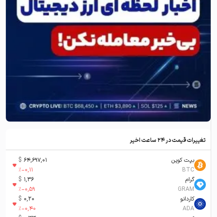
تغییرات قیمت در ۲۴ ساعت اخیر
بیت کوین
64,697,01
$
%
-0,11
BTC
گرام
1,36
$
%
-0,59
GRAM
کاردانو
0,20
$
%
-0,40
ADA