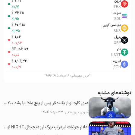
ترون
0,33
$
%
0,71
TRX
سولانا
76,35
$
%
1,95
SOL
بایننس کوین
603,18
$
%
1,45
BNB
ریپل
1,03
$
%
-0,93
XRP
تتر
186,109
تومان-ء
%
0,00
USDT
اتریوم
1,916,34
$
%
-0,19
ETH
آخرین بروزرسانی:
۱۸ مرداد ۱۴۰۵ ۱۴:۴۶
نوشته‌های مشابه
عبور کاردانو از یک دلار پس از پنج ماه! آیا رشد ۲۰۰ درصدی دوباره تکرار می‌شود؟
آخرین بروزرسانی:
۲۳ مرداد ۱۴۰۴
اعلام جزئیات ایردراپ بزرگ ارز دیجیتال NIGHT از سوی بنیانگذار شبکه کاردانو