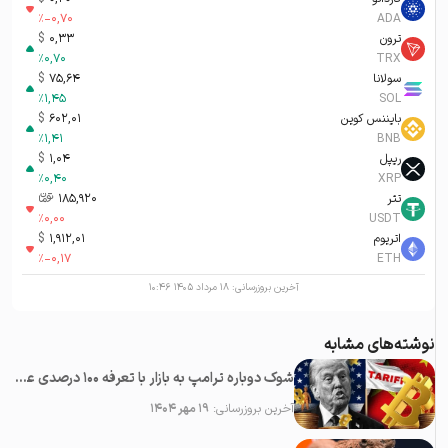
%
-0,70
ADA
ترون
0,33
$
%
0,70
TRX
سولانا
75,64
$
%
1,45
SOL
بایننس کوین
602,01
$
%
1,41
BNB
ریپل
1,04
$
%
0,40
XRP
تتر
185,920
تومان-ء
%
0,00
USDT
اتریوم
1,912,01
$
%
-0,17
ETH
آخرین بروزرسانی:
۱۸ مرداد ۱۴۰۵ ۱۰:۴۶
نوشته‌های مشابه
شوک دوباره ترامپ به بازار با تعرفه ۱۰۰ درصدی علیه چین؛‌ سقوط همه رمزارزها
آخرین بروزرسانی:
۱۹ مهر ۱۴۰۴