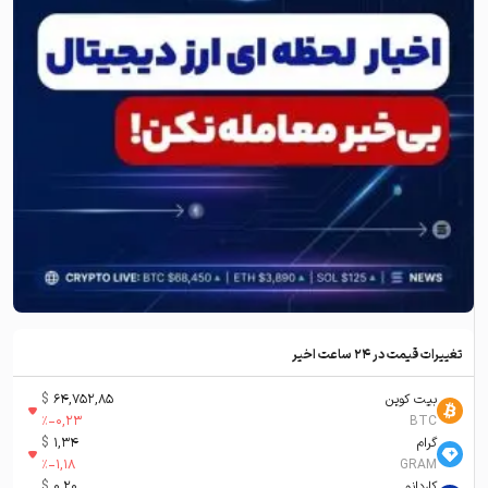
تغییرات قیمت در ۲۴ ساعت اخیر
بیت کوین
64,752,85
$
%
-0,23
BTC
گرام
1,34
$
%
-1,18
GRAM
کاردانو
0,20
$