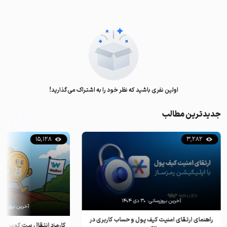
اولین نفری باشید که نظر خود را به اشتراک می‌گذارید!
جدیدترین مطالب
15,128
3,282
آخرین بروزرسانی:
۳۰ دی ۱۴۰۴
آخرین بروزرسان
راهنمای ارتقای امنیت کیف پول و حساب کاربری در
کارمزد انتقال بیت کوین ب