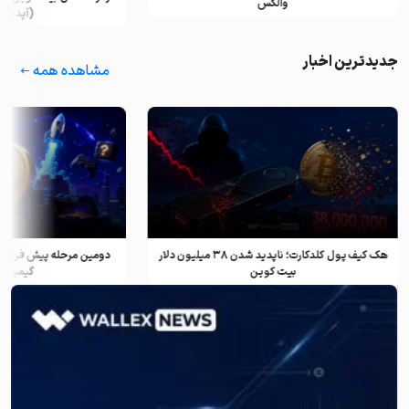
والکس
(آپدیت ۲۰۲۵)
جدیدترین اخبار
مشاهده همه
هک کیف پول کلدکارت؛ ناپدید شدن ۳۸ میلیون دلار
دومین مرحله پیش فروش ف
بیت کوین
گیمینگ و