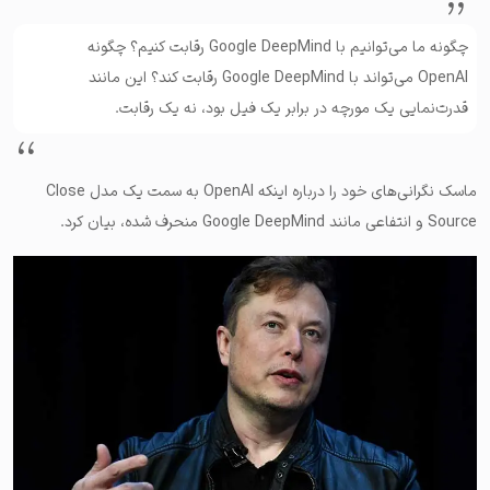
چگونه ما می‌توانیم با Google DeepMind رقابت کنیم؟ چگونه
OpenAI می‌تواند با Google DeepMind رقابت کند؟ این مانند
قدرت‌نمایی یک مورچه در برابر یک فیل بود، نه یک رقابت.
ماسک نگرانی‌های خود را درباره اینکه OpenAI به سمت یک مدل Close
Source و انتفاعی مانند Google DeepMind منحرف شده، بیان کرد.