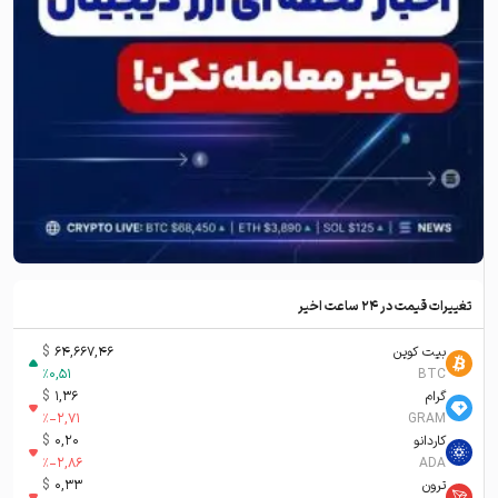
تغییرات قیمت در ۲۴ ساعت اخیر
بیت کوین
64,667,46
$
%
0,51
BTC
گرام
1,36
$
%
-2,71
GRAM
کاردانو
0,20
$
%
-2,86
ADA
ترون
0,33
$