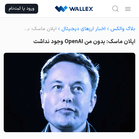
Ski
ورود یا ثبت‌نام
t
conten
بلاگ والکس
اخبار ارزهای دیجیتال
ایلان ماسک: بدون من OpenAI وجود نداشت
ایلان ماسک: بدون من OpenAI وجود نداشت