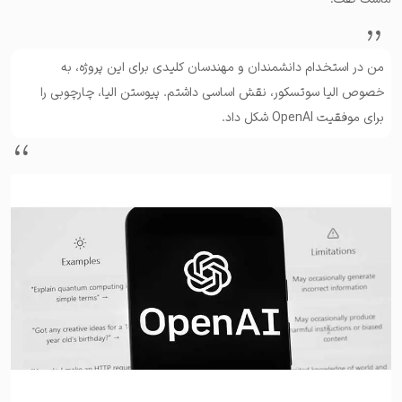
من در استخدام دانشمندان و مهندسان کلیدی برای این پروژه، به
خصوص الیا سوتسکور، نقش اساسی داشتم. پیوستن الیا، چارچوبی را
برای موفقیت OpenAI شکل داد.