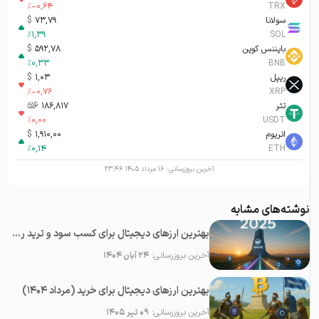
%
-0,64
TRX
سولانا
73,79
$
%
1,39
SOL
بایننس کوین
592,78
$
%
0,33
BNB
ریپل
1,03
$
%
-0,76
XRP
تتر
186,817
تومان-ء
%
0,00
USDT
اتریوم
1,910,00
$
%
0,14
ETH
آخرین بروزرسانی:
۱۶ مرداد ۱۴۰۵ ۲۳:۴۶
نوشته‌های مشابه
بهترین ارزهای دیجیتال برای کسب سود و ترید روزانه در سال ۲۰۲۵
آخرین بروزرسانی:
۲۴ آبان ۱۴۰۴
بهترین ارزهای دیجیتال برای خرید (مرداد ۱۴۰۴)
آخرین بروزرسانی:
۰۹ تیر ۱۴۰۵