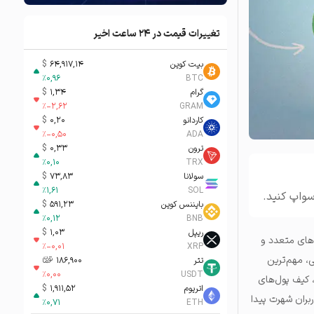
تغییرات قیمت در ۲۴ ساعت اخیر
بیت کوین
64,917,14
$
%
0,96
BTC
گرام
1,34
$
%
-2,62
GRAM
کاردانو
0,20
$
%
-0,50
ADA
ترون
0,33
$
%
0,10
TRX
سولانا
73,83
$
%
1,61
SOL
سواپ کنید.
بایننس کوین
591,23
$
%
0,12
BNB
ریپل
1,03
$
‌های متعدد و
%
-0,01
XRP
ی، مهم‌ترین
تتر
186,900
تومان-ء
%
0,00
USDT
خصه‌های این شبکه بلاک‌چین هستند. برای تعامل با این شبکه و ترید کردن با ارز اختصاصی آن یعنی TON، کیف پول‌های
اتریوم
1,911,52
$
ربران شهرت پیدا
%
0,71
ETH