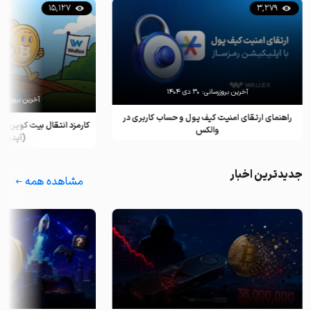
15,127
3,279
آخرین بروزرسانی:
۳۰ دی ۱۴۰۴
آخرین بروزرسان
راهنمای ارتقای امنیت کیف پول و حساب کاربری در
کارمزد انتقال بیت کوین ب
والکس
(آپدیت ۲۰۲۵)
جدیدترین اخبار
مشاهده همه