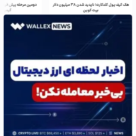
هک کیف پول کلدکارت؛ ناپدید شدن ۳۸ میلیون دلار
دومین مرحله پیش فروش ف
بیت کوین
گیمینگ و