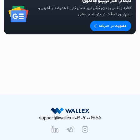
دیگه از اخبار کریپتو جا نمون!
کافیه والکس رو توی گوگل نیوز دنبال کنی تا همیشه از آخرین و
مهم‌ترین اتفاقات کریپتو باخبر باشی.
عضویت در خبرنامه
support@wallex.ir
021-91006555