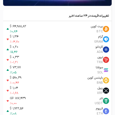
تغییرات قیمت در ۲۴ ساعت اخیر
بیت کوین
64,988,82
$
%
0,84
BTC
گرام
1,34
$
%
-4,70
GRAM
کاردانو
0,20
$
%
5,46
ADA
ترون
0,33
$
%
-1,21
TRX
سولانا
73,77
$
%
1,05
SOL
بایننس کوین
590,39
$
%
-0,46
BNB
ریپل
1,04
$
%
-1,68
XRP
تتر
187,439
تومان-ء
%
0,00
USDT
اتریوم
1,922,56
$
%
1,08
ETH