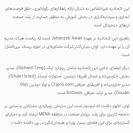
این اتحادیه غیرانتفاعی به دنبال ارائه راهکارهای رگولاتوری، خلق فرصت‌های
تجاری و سرمایه‌گذاری در بخش آموزش به منظور حمایت از رشد صنعت
ارزهای دیجیتال است.
راهبری این اتحادیه بر عهده Jehanzeb Awan است که ریاست هیات مدیره
آن را بر عهده دارد. آوان بنیان‌گذار شرکت مشاوره‌ای در حوزه ریسک بین‌الملل
است.
دیگر اعضای حامی این اتحادیه شامل ریچارد تنگ (Richard Teng)، مدیر
بخش خاورمیانه و شمال آفریقا بایننس، استوارت ایستد (Stuart Isted)،
مدیر خاورمیانه و آفریقای صرافی Crypto.com و اولا دودین (Ola
Doudin)، مدیر ارشد صرافی BitOasis است.
آوان اظهار داشت که امیدوار است این سازمان رویکردی مشارکتی و مبتنی بر
جامعه کاربری برای رشد بیشتر صنعت در منطقه MENA ایجاد کند و «مزایای
گسترده‌ای برای این فضای بسیار پویا و هیجان‌انگیز در پی داشته باشد.»