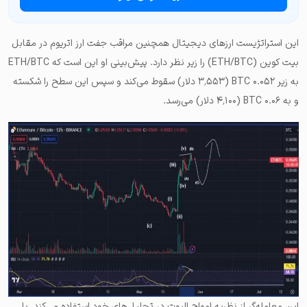
این استراتژیست ارزهای دیجیتال همچنین مراقب جفت ارز اتریوم در مقابل
بیت کوین (ETH/BTC) را زیر نظر دارد. پیش‌بینی او این است که ETH/BTC
به زیر ۰.۰۵۲ BTC (۳٬۵۵۳ دلار) سقوط می‌کند و سپس این سطح را شکسته
و به ۰.۰۶ BTC (۴٬۱۰۰ دلار) می‌رسد.
این معامله‌گر از نظریه امواج الیوت در تحلیل‌های خود استفاده می‌کند. با