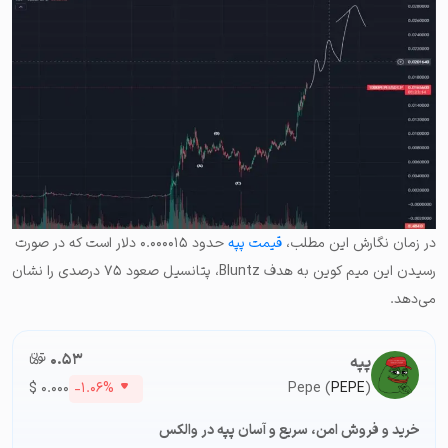
در زمان نگارش این مطلب،
قیمت پپه
حدود ۰.۰۰۰۰۱۵ دلار است که در صورت
رسیدن این میم کوین به هدف Bluntz، پتانسیل صعود ۷۵ درصدی را نشان
می‌دهد.
۰.۵۳
تومان-ء
پپه
$
۰.۰۰۰
-۱.۰۶%
Pepe (
PEPE
)
خرید و فروش امن، سریع و آسان پپه در والکس