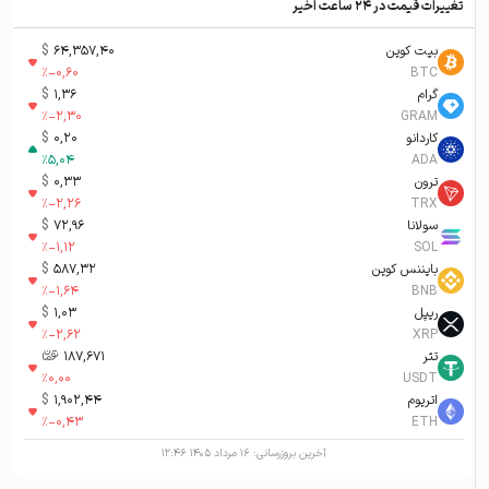
تغییرات قیمت در ۲۴ ساعت اخیر
بیت کوین
64,357,40
$
%
-0,60
BTC
گرام
1,36
$
%
-2,30
GRAM
کاردانو
0,20
$
%
5,04
ADA
ترون
0,33
$
%
-2,26
TRX
سولانا
72,96
$
%
-1,12
SOL
بایننس کوین
587,32
$
%
-1,64
BNB
ریپل
1,03
$
%
-2,62
XRP
تتر
187,671
تومان-ء
%
0,00
USDT
اتریوم
1,902,44
$
%
-0,43
ETH
آخرین بروزرسانی:
۱۶ مرداد ۱۴۰۵ ۱۲:۴۶