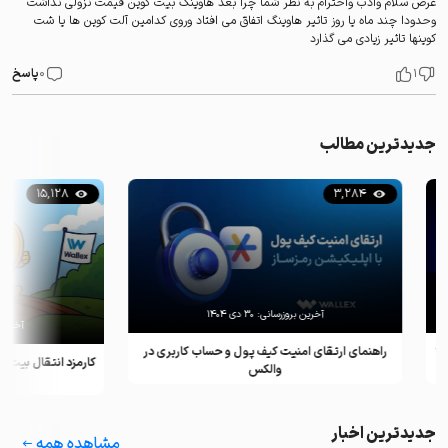
عرض سلام وادب واحترام به نظر شما چرا بعد هاوینگ بیت کوین قیمت نزولی نداشت
وحدودا چند ماه یا روز تاثیر هاوینگ اتفاق می افتاد وروی کدامین آلت کوین ها یا شت
کوینها تاثیر زیادی می گذارد
1
0
پاسخ
جدیدترین مطالب
15,128
3,284
آخرین بروزرسانی:
۳۰ دی ۱۴۰۴
آخرین بروزرسان
راهنمای ارتقای امنیت کیف پول و حساب کاربری در
کارمزد انتقال بیت کوین ب
والکس
(آپدیت ۲۰۲۵)
جدیدترین اخبار
مشاهده همه