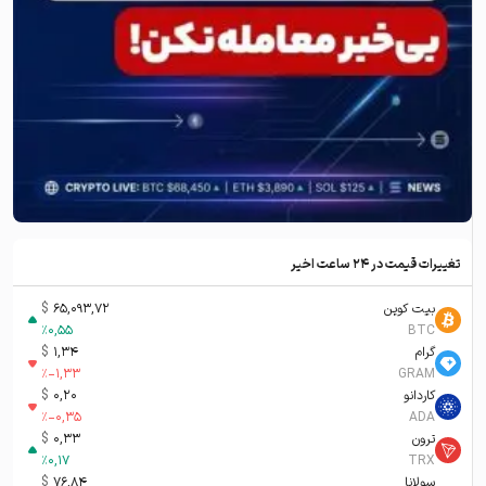
تغییرات قیمت در ۲۴ ساعت اخیر
بیت کوین
65,093,72
$
%
0,55
BTC
گرام
1,34
$
%
-1,33
GRAM
کاردانو
0,20
$
%
-0,35
ADA
ترون
0,33
$
%
0,17
TRX
سولانا
76,84
$