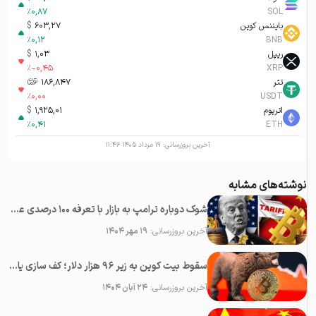
%
0,87
SOL
بایننس کوین
603,27
$
%
0,12
BNB
ریپل
1,03
$
%
-0,45
XRP
تتر
186,847
تومان-ء
%
0,00
USDT
اتریوم
1,925,01
$
%
0,41
ETH
آخرین بروزرسانی:
۱۹ مرداد ۱۴۰۵ ۱۱:۴۶
نوشته‌های مشابه
شوک دوباره ترامپ به بازار با تعرفه ۱۰۰ درصدی علیه چین؛‌ سقوط همه رمزارزها
آخرین بروزرسانی:
۱۹ مهر ۱۴۰۴
سقوط بیت کوین به زیر ۹۶ هزار دلار؛ کف سازی یا پایان بولران؟
آخرین بروزرسانی:
۲۴ آبان ۱۴۰۴