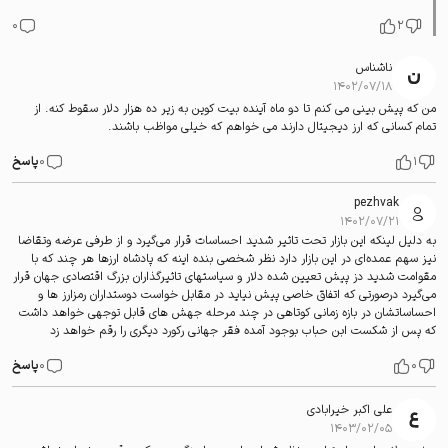
0
2
ناشناس
۱۴۰۲/۰۷/۱۸
من که پیش بینی می کنم تا دو ماه آینده بیت کوین به زیر ده هزار دلار سقوط کنه. از
تمام کسانی که ارز دیجیتال دارند می خواهم که خیلی مواظب باشند.
1
0
پاسخ
pezhvak
۱۴۰۲/۰۷/۲۱
به دلیل لینکه این بازار تحت تاثیر شدید احساسات قرار می‌گیرد و از طرفی عرضه وتقاضا
نیز سهم عمده‌ای در این بازار دارد نظر شخصی بنده اینه که پادشاه ارزها هر چند که با
مقوامت شدید دز پیش تعیين شده دلار و سیاستهای تاثیرگذاران بزرگ اقتصادى جهان قرار
می‌گیرد درصورتی که اتفاق خاصی پیش نیاید در مقابل خواست دوستداران رمزارز ها و
احساساتشان در بازه زمانی کوتاهی در چند مرحله جهش های قابل توجهی خواهد داشت
که پس از شکست ابن حباب بوجود آمده فقر جهانی رکورد دیگری را رقم خواهد زد
0
0
پاسخ
علی اکبر خیرابادی
۱۴۰۳/۰۲/۰۵