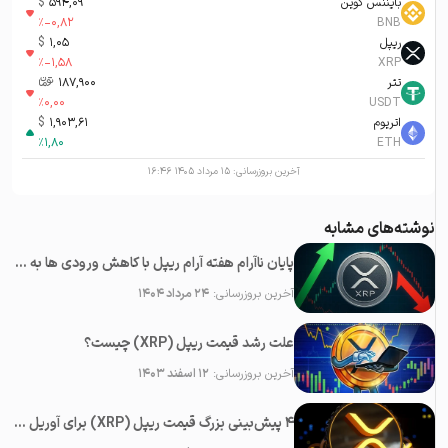
بایننس کوین
594,09
$
%
-0,82
BNB
ریپل
1,05
$
%
-1,58
XRP
تتر
187,900
تومان-ء
%
0,00
USDT
اتریوم
1,903,61
$
%
1,80
ETH
آخرین بروزرسانی:
۱۵ مرداد ۱۴۰۵ ۱۶:۴۶
نوشته‌های مشابه
پایان ناآرام هفته آرام ریپل با کاهش ورودی ها به صرافی های متمرکز
آخرین بروزرسانی:
۲۴ مرداد ۱۴۰۴
علت رشد قیمت ریپل (XRP) چیست؟
آخرین بروزرسانی:
۱۲ اسفند ۱۴۰۳
۴ پیش‌بینی بزرگ قیمت ریپل (XRP) برای آوریل ۲۰۲۵