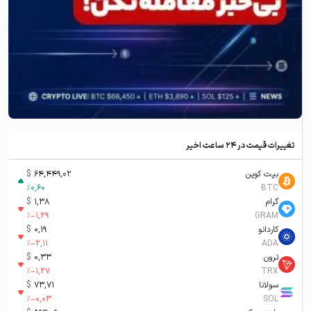
تغییرات قیمت در ۲۴ ساعت اخیر
بیت کوین
64,449,02
$
%
0,60
BTC
گرام
1,38
$
%
-1,29
GRAM
کاردانو
0,19
$
%
-2,11
ADA
ترون
0,33
$
%
-1,27
TRX
سولانا
73,71
$
%
-0,03
SOL