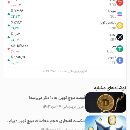
%
-0,13
TRX
سولانا
74,66
$
%
2,33
SOL
بایننس کوین
599,11
$
%
1,75
BNB
ریپل
1,03
$
%
0,13
XRP
تتر
187,000
تومان-ء
%
0,00
USDT
اتریوم
1,914,99
$
%
0,64
ETH
آخرین بروزرسانی:
۱۷ مرداد ۱۴۰۵ ۱۲:۴۶
نوشته‌های مشابه
قیمت دوج کوین به ۱۰ دلار می‌رسد!
آخرین بروزرسانی:
۲۴ دی ۱۴۰۳
شکست انفجاری حجم معاملات دوج کوین؛ پیام نهنگ ها برای بازار چیست؟