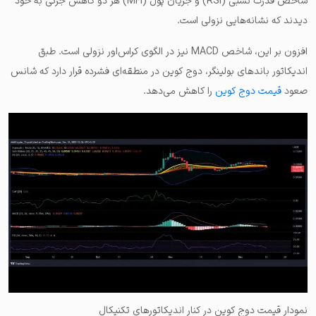
شاخص قدرت نسبی (RSI) و جریان پول (MFI) هر دو کاهش جزئی به خود
دیدند که نشانه‌هایی نزولی است.
افزون بر این، شاخص MACD نیز در الگوی کراس‌اور نزولی است. طبق
اندیکاتور باندهای بولینگر، دوج کوین در منطقه‌ای فشرده قرار دارد که شانس
صعود
قیمت دوج کوین
را کاهش می‌دهد.
نمودار قیمت دوج کوین در کنار اندیکاتورهای تکنیکال