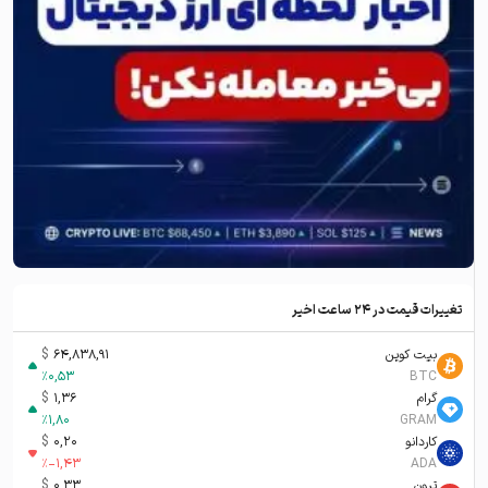
تغییرات قیمت در ۲۴ ساعت اخیر
بیت کوین
64,838,91
$
%
0,53
BTC
گرام
1,36
$
%
1,80
GRAM
کاردانو
0,20
$
%
-1,43
ADA
ترون
0,33
$