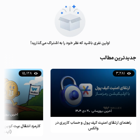
اولین نفری باشید که نظر خود را به اشتراک می‌گذارید!
جدیدترین مطالب
15,128
3,281
آخرین بروزرسانی:
۳۰ دی ۱۴۰۴
آخرین بروزرسان
راهنمای ارتقای امنیت کیف پول و حساب کاربری در
کارمزد انتقال بیت کوین ب
والکس
(آپدیت ۲۰۲۵)