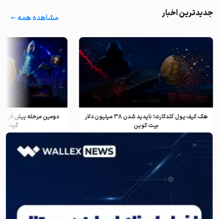
جدیدترین اخبار
مشاهده همه
هک کیف پول کلدکارت؛ ناپدید شدن ۳۸ میلیون دلار
دومین مرحله پیش فروش ف
بیت کوین
گیمینگ و