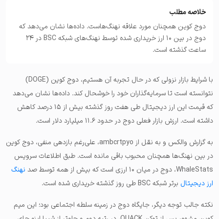
خلاصه مطلب
دوج کوین همچنان مورد علاقه نهنگ‌هاست. داده‌ها نشان می‌دهد که
دوج در بین ۱۰ ارز خریداری شده توسط نهنگ‌های شبکه BSC در ۲۴
ساعت گذشته است.
با شرایط بازار نزولی که در حال تجربه آن هستیم، دوج کوین (DOGE)
نتوانسته است تا سرمایه‌گذاران خود را خوشحال کند. داده‌ها نشان می‌دهد
که قیمت این ارز دیجیتال طی هفت روز گذشته بیش از ۱۵ درصد کاهش
داشته است. ارزش بازار فعلی دوج در حدود ۱۱.۶ میلیارد دلار است.
به گزارش والکس و به نقل از ambcrtpyo، علی‌رغم بازدهی منفی، دوج کوین
در بین نهنگ‌ها همچنان محبوب باقی مانده است. طبق اطلاعات سرویس
WhaleStats، دوج در میان ۱۰ ارزی است که بیش از همه توسط صد
نهنگ
ارز دیجیتال
برتر شبکه BSC طی روز گذشته خریداری شده است.
نکته جالب توجه دیگر، جایگاه دوج در زمینه سلطه اجتماعی بود؛ این میم
کوین مشهور پس از توکن QUACK، در رتبه دوم و جلوتر از شیبا اینو جای