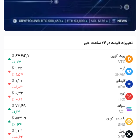
تغییرات قیمت در ۲۴ ساعت اخیر
بیت کوین
64,993,71
$
%
0,77
BTC
گرام
1,35
$
%
-1,54
GRAM
کاردانو
0,20
$
%
-1,04
ADA
ترون
0,33
$
%
-0,69
TRX
سولانا
73,48
$
%
1,13
SOL
بایننس کوین
593,09
$
%
0,44
BNB
ریپل
1,03
$
%
-0,64
XRP