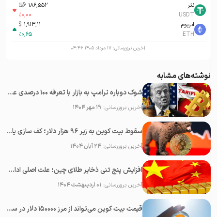
تتر
186,552
تومان-ء
%
0,00
USDT
اتریوم
1,913,11
$
%
0,65
ETH
آخرین بروزرسانی:
۱۷ مرداد ۱۴۰۵ ۰۴:۴۶
نوشته‌های مشابه
شوک دوباره ترامپ به بازار با تعرفه ۱۰۰ درصدی علیه چین؛‌ سقوط همه رمزارزها
آخرین بروزرسانی:
۱۹ مهر ۱۴۰۴
سقوط بیت کوین به زیر ۹۶ هزار دلار؛ کف سازی یا پایان بولران؟
آخرین بروزرسانی:
۲۴ آبان ۱۴۰۴
افزایش پنج تنی ذخایر طلای چین؛ علت اصلی ادامه رشد قیمت طلا
آخرین بروزرسانی:
۰۱ اردیبهشت ۱۴۰۴
قیمت بیت کوین می‌تواند از مرز ۱۵۰۰۰۰ دلار در سال ۲۰۲۳ عبور کند