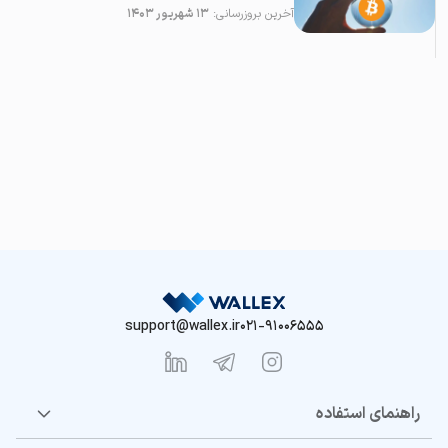
آخرین بروزرسانی:
۱۳ شهریور ۱۴۰۳
support@wallex.ir
021-91006555
راهنمای استفاده