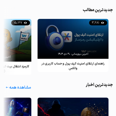
جدیدترین مطالب
15,127
3,281
آخرین بروزرسانی:
۳۰ دی ۱۴۰۴
آخرین بروزرسان
راهنمای ارتقای امنیت کیف پول و حساب کاربری در
کارمزد انتقال بیت کوین ب
والکس
(آپدیت ۲۰۲۵)
جدیدترین اخبار
مشاهده همه