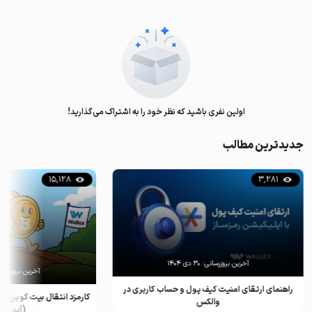
اولین نفری باشید که نظر خود را به اشتراک می‌گذارید!
جدیدترین مطالب
15,128
3,281
آخرین بروزرسانی:
۳۰ دی ۱۴۰۴
آخرین بروزرسان
راهنمای ارتقای امنیت کیف پول و حساب کاربری در
کارمزد انتقال بیت کوین ب
والکس
(آپدیت ۲۰۲۵)