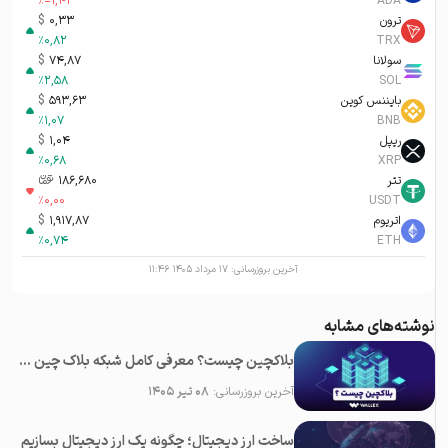
%
-1,43
ADA
ترون
0,33
$
%
0,82
TRX
سولانا
74,87
$
%
2,58
SOL
بایننس کوین
593,63
$
%
1,07
BNB
ریپل
1,04
$
%
0,68
XRP
تتر
186,680
تومان-ء
%
0,00
USDT
اتریوم
1,917,87
$
%
0,74
ETH
آخرین بروزرسانی:
۱۷ مرداد ۱۴۰۵ ۱۱:۴۶
نوشته‌های مشابه
بلاکچین چیست؟ معرفی کامل شبکه بلاک چین + ویديو (Blockchain)
آخرین بروزرسانی:
۰۸ تیر ۱۴۰۵
ساخت ارز دیجیتال؛ چگونه یک ارز دیجیتال بسازیم