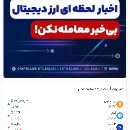
تغییرات قیمت در ۲۴ ساعت اخیر
بیت کوین
64,899,98
$
%
0,93
BTC
گرام
1,36
$
%
-0,51
GRAM
کاردانو
0,20
$