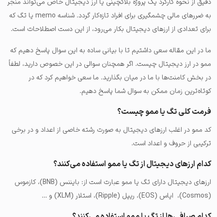
دقیق از نحوه کارکرد یک پروژه بلاکچینی یا ارز دیجیتال خاص می‌تواند منجر
به ضررهای مالی چشمگیری برای افراد تازه‌کار گردد. شناسه memo یا تگ که
برای تعدادی از ارزهای دیجیتال بکار می‌رود، از این دست اصطلاحات است.
ما در این مقاله سعی داشتیم تا با بیانی ساده به این سوال پاسخ دهیم که
ممو در ارز دیجیتال چیست. اگر همچنان سوالی در این خصوص دارید، لطفاً
در بخش کامنت‌ها با ما در میان بگذارید. ما سعی خواهیم کرد که در
کوتاه‌ترین زمان ممکن به سوال شما پاسخ دهیم.
فرمت کلی تگ یا ممو چیست؟
کد ممو در اغلب ارزهای دیجیتال به صورت رشته خاصی از اعداد و در برخی
ترکیبی از حروف و اعداد است.
کدام ارزهای دیجیتال از تگ یا ممو استفاده می‌کنند؟
ارزهای دیجیتال دارای تگ یا ممو عبارت است از: بایننس (BNB)، کازموس
(Cosmos)، ایاس (EOS)، ریپل (Ripple)، استلار (XLM) و …
کدام صرافی‌ها از تگ یا ممو استفاده می‌کنند؟