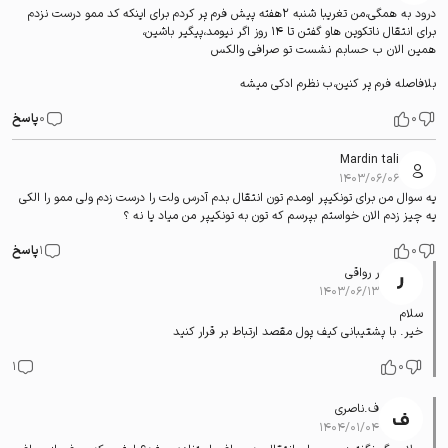
درود به همگی،من تغریبا شنبه ۲هفته پیش فرم پر کردم برای اینکه کد ممو درست نزدم
برای انتقال ناتکوین هاو گفتن تا ۱۴ روز اگر نیومد،پیگیر باشین،
همین الان ب حسابم نشست تو صرافی والکس
بلافاصله فرم پر کنین،ب نظرم ادکی میشه
0
0
پاسخ
Mardin tali
۱۴۰۳/۰۶/۰۶
یه سوال من برای تونکیپر اومدم تون انتقال بدم آدرس ولت را درست زدم ولی ممو را الکی
یه چیز زدم الان خواستم بپرسم که تون به تونکیپر من میاد یا نه ؟
0
1
پاسخ
ر رواقی
۱۴۰۳/۰۶/۱۳
سلام
خیر. با پشتیبانی کیف پول مقصد ارتباط بر قرار کنید
1
0
ف.ناصری
۱۴۰۴/۰۱/۰۴