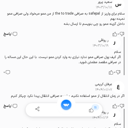
سعید پرور
۱۴۰۳/۱۰/۱۸
سلام برای واریز از safepal به صرافی the to trade از من ممو میخواد ولی صرافی ممو
نمیده بهم
داخل گزینه ممو رو چی بنویسم تا ارسال بشه
0
1
پاسخ
ر رواقی
۱۴۰۳/۱۰/۱۹
سلام
اگر کیف پول صرافی ممو ندارد نیازی به وارد کردن ممو نیست. با این حال این مساله را
در صرافی مقصد مطمئن شوید.
0
0
عرفان کریمی
۱۴۰۴/۰۱/۰۷
اگر در زمان انتقال از ممو استفاده نکنیم و ارز به صرافی انتقال پیدا نکرد چیکار کنیم
0
1
پاسخ
11
ر رواقی
۱۴۰۴/۰۱/۱۶
سلام