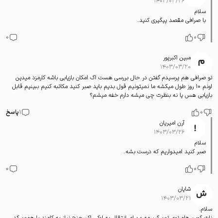
۱۴۰۳/۰۳/۲۶
سلام
با صرافی مقصد پیگیری کنید.
0
0
مبین اکبرپور
۱۴۰۳/۰۳/۲۰
تو صرافی هم پرسیدم گفتن در حال بررسی هست اگ امکان بازیابی باشه کارمزد میدین
اونم ۱۰ روز طول میکشه ما نمیتونیم قول بدیم باید صبر کنید مکاتبه کنیم ببینیم قابل
بازیابی هس یا نه بنظرت چی میشه دارم خفه میشم؟
0
1
پاسخ
آرن امیریان
۱۴۰۳/۰۳/۲۶
سلام
صبر کنید امیدواریم که درست بشه.
0
0
شایان
۱۴۰۳/۰۳/۲۱
سلام.
نات کوین هام توی تون کیپرمه و برای انتقال به اوکی اکسچنج نیاز به کامند یا همون کد