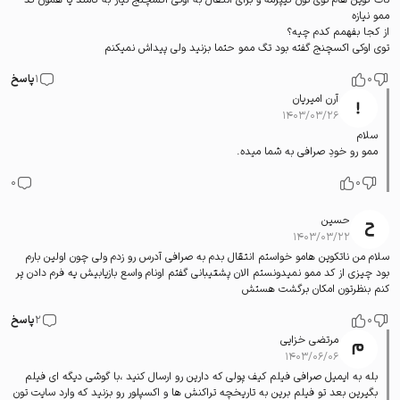
ممو نیازه
از کجا بفهمم کدم چیه؟
توی اوکی اکسچنج گفته بود تگ ممو حتما بزنید ولی پیداش نمیکنم
0
1
پاسخ
آرن امیریان
۱۴۰۳/۰۳/۲۶
سلام
ممو رو خودِ صرافی به شما میده.
0
0
حسین
۱۴۰۳/۰۳/۲۲
سلام من ناتکوین هامو خواستم انتقال بدم به صرافی آدرس رو زدم ولی چون اولین بارم
بود چیزی از کد ممو نمیدونستم الان پشتیبانی گفتم اونام واسع بازیابیش یه فرم دادن پر
کنم بنظرتون امکان برگشت هستش
0
2
پاسخ
مرتضی خزایی
۱۴۰۳/۰۶/۰۶
بله به ایمیل صرافی فیلم کیف پولی که دارین رو ارسال کنید ،با گوشی دیگه ای فیلم
بگیرین بعد تو فیلم برین به تاریخچه تراکنش ها و اکسپلور رو بزنید که وارد سایت تون