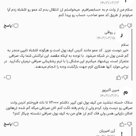
۱۴۰۳/۰۳/۱۳
سلام من از ولت م به حسابصرافیم. میخواستم ارز انتقال بدم کد ممو رو اشتباه زدم آیا
میتونم از طریق کد ممو صاحب حساب رو پیدا کنم
0
1
پاسخ
ر رواقی
۱۴۰۳/۰۳/۱۵
سلام
خیر دوست عزیز. کد ممو مانند آدرس کیف پول است و هرگونه اشتباه تایپی منجر به
گم شدن پول در شبکه میشود. با توجه به اینکه مقصد این تراکنش شما یک صرافی
متمرکز است، پیشنهاد میکنیم این مشکل را با تیم پشتیبانی صرافی درمیان بگذارید. در
برخی موارد آنها همکاری لازم جهت بازگشت وجه را انجام میدهند.
0
1
مبین اکبرپور
۱۴۰۳/۰۳/۲۰
سلاک خسته نبتشید من کیف پول تون کیپر داشتم ۷۲۰۰۰ تا نات فروختم ادرس ولت
صرافی رو درست وارد کردم ولی از یادم رفته تگت کنم الان صرذفی میگه گم شده ارزهاتون
امکان بازیابی هس ولی فک کنم ارز های من به کیف پول صرافی نشسته چیکار کنم؟
0
1
پاسخ
آرن امیریان