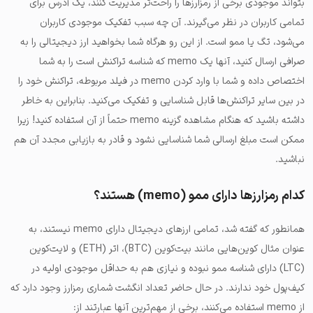
بتواند موجودی برخی از رمزارزها را راحت‌تر مدیریت کنند، یک آدرس برای
تمامی کاربران در نظر می‌گیرند. آن چه سبب تفکیک موجودی کاربران
می‌شود، تگ یا ممو است. از این رو هرگاه شما بخواهید ارز دیجیتالی را به
صرافی ارسال کنید، آنها یک memo که شناسه تراکنش است را به شما
اختصاص داده و شما با وارد کردن memo در فیلد مربوطه، تراکنش خود را
در بین سایر تراکنش‌ها قابل شناسایی و تفکیک می‌کنید. بنابراین به خاطر
داشته باشید که هنگام مشاهده گزینه memo حتماً از آن استفاده کنید! زیرا
ممکن است مبلغ ارسالی شما شناسایی نشود و قادر به بازیابی مجدد آن هم
نباشید.
کدام رمزارزها دارای ممو (memo) هستند؟
همانطور که گفته شد، تمامی ارزهای دیجیتال دارای memo نیستند، به
عنوان مثال کوین‌هایی مانند بیت‌کوین (BTC)، اتر (ETH) و لایت‌کوین
(LTC) دارای شناسه ممو نبوده و نیازی هم به حداقل موجودی اولیه در
کیف‌پول خود ندارند. در حال حاضر تعداد انگشت شماری رمزارز وجود دارد که
از memo استفاده می‌کنند، برخی از مهم‌ترین آنها عبارتند از: