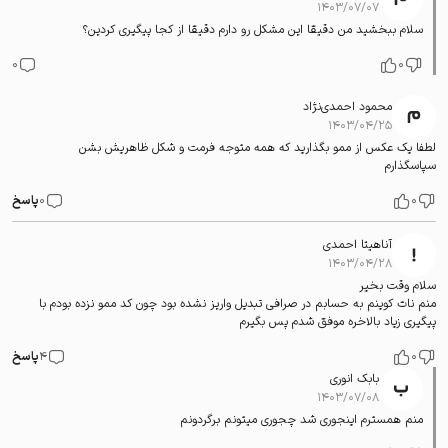
۱۴۰۳/۰۷/۰۷
سلام ببخشید من دقیقا این مشکل رو دارم دقیقا از کجا پیگیری کردین؟
0
0
محمود احمدی‌نژاد
۱۴۰۳/۰۴/۲۵
لطفا یک عکس از ممو بگذارید که همه متوجه فرمت و شکل ظاهریش بشن
سپاسگذارم
0
0
پاسخ
آناهیتا احمدی
۱۴۰۳/۰۴/۲۸
سلام وقت بخیر
منم نات کوینم به حسابم در صرافی تبدیل واریز نشده بود چون کد ممو نزده بودم با
پیگیری زیاد بالاخره موفق شدم پس بگیرم
0
4
پاسخ
بابک انوری
۱۴۰۳/۰۷/۰۸
منم همسترم اینجوری شد چجوری میتونم برگردونم