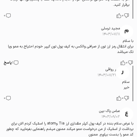
برقرار کنید.
0
0
مجید ترسلی
۱۴۰۳/۰۷/۱۱
با سلام
برای انتقال رمز ارز تون از صرافی والکس به کیف پول تون کیپر خودم احتیاج به ممو ویا
تگ میباشد
0
1
پاسخ
ر رواقی
۱۴۰۳/۰۷/۲۱
سلام
خیر
0
0
عباس پاک بین
۱۴۰۳/۰۹/۰۲
با عرض سلام بنده در کیف پول کپلر مقداری ارز Tia وatom را استیک کردم الان برای
برداشت از استیک از من درخواست ممو میکند ممنون میشم راهنمایی بفرمایید که چطور
کد ممو را بدست بیاورم. ممنون