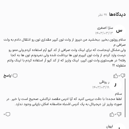
دیدگاه‌ها
99 نظر
سارا اصغری
۱۴۰۳/۰۳/۱۳
سلام روزتون بخیر، ببخشید من دیروز از ولت تون کیپر مقداری تون رو انتقال دادم به ولت
صرافی م
ولی مشکل اینجاست که برای لینک ولت صرافی از کد کیو آرم استفاده کردم ولی ممو رو
درست وارد کردم، از ولت تون کیپرم تون ها برداشت شده ولی نمیدونم تون ها به کجا
رفته؟ در هیستوری ولت تون کیپر، لینک واریز که از کد کیو آر استفاده کردم با لینک ولتم
متفاوته !!!
0
1
پاسخ
ر رواقی
۱۴۰۳/۰۳/۱۹
سلام
لطفا مجددا با دقت بررسی کنید که آیا ادرس مقصد تراکنش، صحیح است یا خیر. در
صورت واریز ارز دیجیتال به یک آدرس اشنباه متاسفانه امکان بازیابی وجود ندارد.
0
0
ایهان