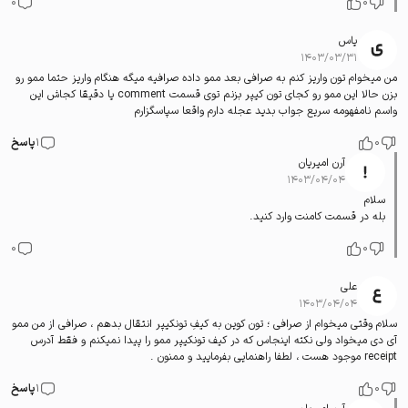
0
0
یاس
۱۴۰۳/۰۳/۳۱
من میخوام تون واریز کنم به صرافی بعد ممو داده صرافیه میگه هنگام واریز حتما ممو رو
بزن حالا این ممو رو کجای تون کیپر بزنم توی قسمت comment یا دقیقا کجاش این
واسم نامفهومه سریع جواب بدید عجله دارم واقعا سپاسگزارم
0
1
پاسخ
آرن امیریان
۱۴۰۳/۰۴/۰۴
سلام
بله در قسمت کامنت وارد کنید.
0
0
علی
۱۴۰۳/۰۴/۰۴
سلام وقتی میخوام از صرافی ؛ تون کوین به کیفِ تونکیپر انتقال بدهم ، صرافی از من ممو
آی دی میخواد ولی نکته اینجاس که در کیف تونکیپر ممو را پیدا نمیکنم و فقط آدرس
receipt موجود هست ، لطفا راهنمایی بفرمایید و ممنون .
0
1
پاسخ