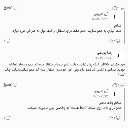
0
1
پاسخ
آرن امیریان
۱۴۰۳/۰۹/۲۱
سلام
شما نیازی به ممو ندارید. ممو فقط برای انتقال از کیف پول به صرافی مورد نیازه.
0
0
رضا یوسفی
۱۴۰۳/۰۹/۰۴
من مقداری bnbدر کیف پول تراست ولت دارم میخام انتقال بدم کد ممو میخاد نوشته
بودید صرافی والکس کد ممو داره ولی الان خواستم انتقال بدم کد ممو نداشت.باید چکار
کنم؟
0
1
پاسخ
آرن امیریان
۱۴۰۳/۰۹/۱۳
سلام وقت بخیر
ممو برای bnb روی شبکه bep2 هست که والکس ازش ساپورت نمیکنه.
0
0