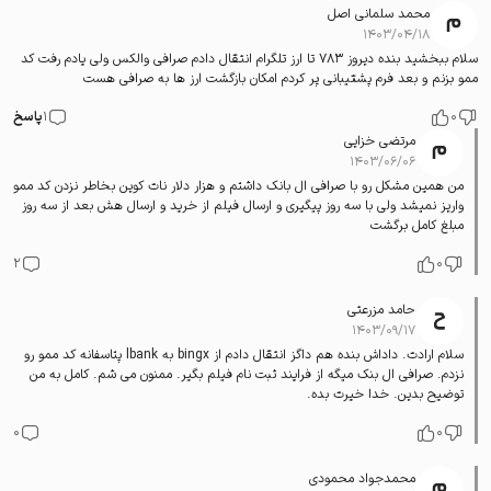
محمد سلمانی اصل
۱۴۰۳/۰۴/۱۸
سلام ببخشید بنده دیروز 783 تا ارز تلگرام انتقال دادم صرافی والکس ولی یادم رفت کد
ممو بزنم و بعد فرم پشتیبانی پر کردم امکان بازگشت ارز ها به صرافی هست
0
1
پاسخ
مرتضی خزایی
۱۴۰۳/۰۶/۰۶
من همین مشکل رو با صرافی ال بانک داشتم و هزار دلار نات کوین بخاطر نزدن کد ممو
واریز نمیشد ولی با سه روز پیگیری و ارسال فیلم از خرید و ارسال هش بعد از سه روز
مبلغ کامل برگشت
2
0
حامد مزرعتی
۱۴۰۳/۰۹/۱۷
سلام ارادت. داداش بنده هم داگز انتقال دادم از bingx به lbank پتاسفانه کد ممو رو
نزدم. صرافی ال بنک میگه از فرایند ثبت نام فیلم بگیر. ممنون می شم. کامل به من
توضیح بدین. خدا خیرت بده.
0
0
محمدجواد محمودی