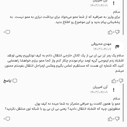
آرن امیریان
۱۴۰۳/۰۴/۰۹
سلام
برای واریز به صرافیه که از شما ممو می‌خواد برای برداشت نیازی به ممو نیست. به
پشتیبانی پیام بدید و این موضوع رو اطلاع بدید.
0
0
مهدی محروقی
۱۴۰۳/۰۴/۰۷
سلام یک رمز ارز بی ان بی از یک کانال خارجی انتقال دادم به کیف تونکیپرم یعنی اونقد
اشتباه زدم ایموجی گریه اومد برام موندم چکار کنم واز کجا ممو بیارم.خواهشا راهنمایی
کنید.اگه شماره ای هست که مستقیم تماس بگیرم وعکس ازمراحل انتقال بفرستم ممنون
میشم
0
1
پاسخ
آرن امیریان
۱۴۰۳/۰۴/۰۹
سلام
ممو یا همون کامنت رو صرافی متمرکز به شما میده نه کیف پول.
منظورتون چیه که اشتباه انتقال دادید؟ یعنی بی ان بی رو با شبکه تون منتقل نکردید؟
0
0