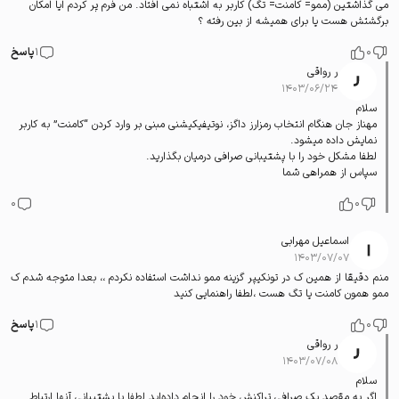
می گذاشتین (ممو= کامنت= تگ) کاربر به اشتباه نمی افتاد. من فرم پر کردم ایا امکان
برگشتش هست یا برای همیشه از بین رفته ؟
0
1
پاسخ
ر رواقی
۱۴۰۳/۰۶/۲۴
سلام
مهناز جان هنگام انتخاب رمزارز داگز، نوتیفیکیشنی مبنی بر وارد کردن “کامنت” به کاربر
نمایش داده میشود.
لطفا مشکل خود را با پشتیبانی صرافی درمیان بگذارید.
سپاس از همراهی شما
0
0
اسماعیل مهرابی
۱۴۰۳/۰۷/۰۷
منم دقیقا از همین ک در تونکیپر گزینه ممو نداشت استفاده نکردم ،، بعدا متوجه شدم ک
ممو همون کامنت یا تگ هست ،لطفا راهنمایی کنید
0
1
پاسخ
ر رواقی
۱۴۰۳/۰۷/۰۸
سلام
اگر به مقصد یک صرافی تراکنش خود را انجام داده‌اید لطفا با پشتیبانی آنها ارتباط