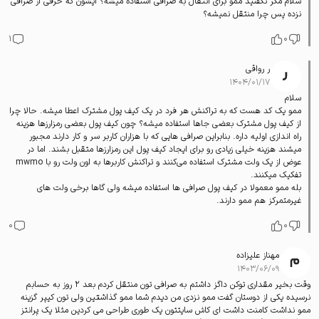
سلام مگر نگفتید ممو برای انتقال به صرافی استفاده میشه؟ ایشون که حرفی از صرافی
نزده پس چرا منتقل نمیشه؟
1
0
ر رواقی
۱۴۰۴/۰۱/۱۷
سلام
ممو یک کد هست که به تراکنش هر فرد در یک کیف پول مشترک اعطا میشه. حالا چرا
از کیف پول مشترک بعضی جاها استفاده میشه؟ چون کیف پول بعضی رمزارزها هزینه
راه اندازی اولیه داره. بنابراین صرافی هایی که با هزاران کاربر سر و کار دارند مجبور
میشند هزینه خیلی زیادی رو برای ایجاد کیف پول این رمزارزها متقبل بشند. اما در
عوض از یک ولت مشترک استفاده می‌کنند و تراکنش کاربرها به اون ولت رو با mwmo
تفکیک میکنند.
بله ممو معمولا در کیف پول صرافی ها استفاده میشه ولی گاها برخی ولت های
غیرمتمرکز هم ممو دارند.
0
0
مهناز علیزاده
۱۴۰۳/۰۶/۰۹
وقت بخیر مقداری توکن داگز داشتم به صرافی تون منتقل کردم بعد 2 روز به حسابم
نرسیده یکی از دوستان گفت ممو نزدی من دیدم شما ممو گذاشتین ولی تون کیپر گزینه
ممو نداشت کامنت داشت ای کاش سایتتون یک طوری طراحی می کردین مثلا یک پرانتز