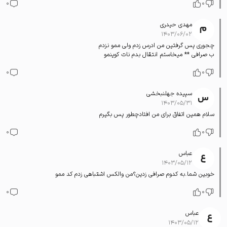
0
0
مهدی حیدری
۱۴۰۳/۰۶/۰۲
چجوری پس گرفتین من ادرس زدم ولی ممو نزدم
ب صرافی ** میخاستم انتقال بدم نات کوینمو
0
0
سپیده جهلنبخشی
۱۴۰۳/۰۵/۳۱
سلام همین اتفاق برای من افتادچطور پس بگیرم
0
0
عباس
۱۴۰۳/۰۵/۱۲
خوبین شما.به کدوم صرافی زدین؟من والکس اشتباهی زدم کد ممو
0
0
عباس
۱۴۰۳/۰۵/۱۲