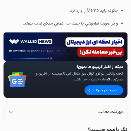
چگونه باید Memo را وارد کرد؛
و در صورت فراموشی یا خطا، چه اتفاقی ممکن است بیفتد.
دیگه از اخبار کریپتو جا نمون!
کافیه والکس رو توی گوگل نیوز دنبال کنی تا همیشه از آخرین و
مهم‌ترین اتفاقات کریپتو باخبر باشی.
عضویت در خبرنامه
فهرست مطالب
تگ یا ممو چیست؟