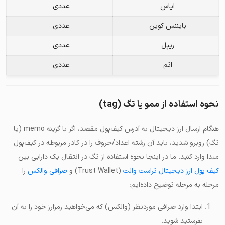
ایاس
عددی
بایننس کوین
عددی
ریپل
عددی
اتم
عددی
نحوه استفاده از ممو یا تگ (tag)
هنگام ارسال ارز دیجیتال به آدرس کیف‌پول مقصد، اگر با گزینه memo (یا
تگ) روبرو شدید، باید آن رشته اعداد/حروف را در کادر مربوطه در کیف‌پول
مبدا وارد کنید. ما در اینجا نحوه استفاده از تگ در انتقال یک دارایی بین
کیف‌ پول ارز دیجیتال تراست والت
(Trust Wallet) و
صرافی والکس
را
مرحله به مرحله توضیح داده‌ایم:
ابتدا وارد صرافی موردنظر (والکس) که می‌خواهید رمزارز خود را به آن
بفرستید شوید.