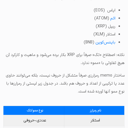
ایاس (EOS)
اتم
(ATOM)
ریپل (XRP)
استلار (XLM)
بایننس‌کوین
(BNB)
نکته: اصطلاح «تگ» صرفاً برای XRP بکار برده می‌شود و ماهیت و کارکرد آن
هیچ تفاوتی با «ممو» ندارد.
ساختار memo رمزارزی صرفاً متشکل از حروف نیست، بلکه می‌توانند حاوی
عدد یا ترکیبی از اعداد و حروف هم باشد. در جدول زیر لیستی از رمزارزها با
نوع ممو آنها آورده شده است.
نام رمزارز
نوع ممو/تگ
استلار
عددی-حروفی