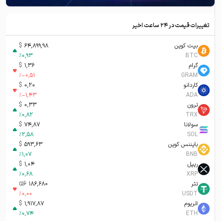
تغییرات قیمت در ۲۴ ساعت اخیر
بیت کوین
64,899,98
$
%
0,93
BTC
گرام
1,36
$
%
-0,51
GRAM
کاردانو
0,20
$
%
-1,43
ADA
ترون
0,33
$
%
0,82
TRX
سولانا
74,87
$
%
2,58
SOL
بایننس کوین
593,63
$
%
1,07
BNB
ریپل
1,04
$
%
0,68
XRP
تتر
186,680
تومان-ء
%
0,00
USDT
اتریوم
1,917,87
$
%
0,74
ETH