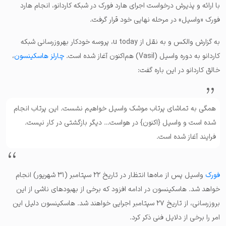
با ارائه و پذیرش درخواست اجرای هارد فورک در شبکه کاردانو، انجام هارد
فورک «واسیل» در مرحله نهایی خود قرار گرفت.
به گزارش والکس و به نقل از u today، پروسه خودکار بهروزرسانی شبکه
کاردانو به دوره واسیل (Vasil) هم‌اکنون آغاز شده است.
چارلز هاسکینسون
،
خالق کاردانو در این باره گفت:
همگی به تماشای پرتاب موشک واسیل خواهیم نشست. این پرتاب انجام
شده است و واسیل {اکنون} در هواست… دیگر بازگشتی در کار نیست.
فرایند آغاز شده است.
فورک
واسیل پس از ماه‌ها انتظار در تاریخ ۲۲ سپتامبر (۳۱ شهریور) انجام
خواهد شد. هاسکینسون در ادامه افزود که برخی از بهبودهای ناشی از این
بروزرسانی، از تاریخ ۲۷ سپتامبر اجرایی خواهند شد. هاسکینسون دلیل این
امر را برخی از دلایل فنی ذکر کرد.