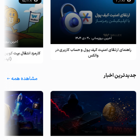
15,128
3,281
آخرین بروزرسانی:
۳۰ دی ۱۴۰۴
آخرین بروزرسان
راهنمای ارتقای امنیت کیف پول و حساب کاربری در
کارمزد انتقال بیت کوین ب
والکس
(آپدیت ۲۰۲۵)
جدیدترین اخبار
مشاهده همه