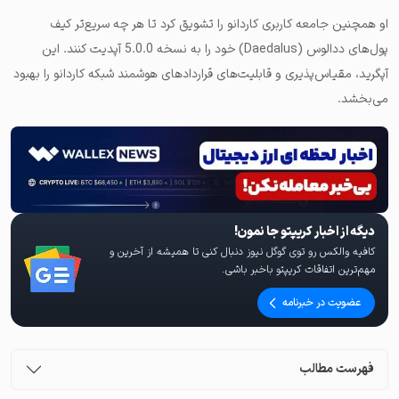
او همچنین جامعه کاربری کاردانو را تشویق کرد تا هر چه سریع‌تر کیف
پول‌های ددالوس (Daedalus) خود را به نسخه 5.0.0 آپدیت کنند. این
آپگرید، مقیاس‌پذیری و قابلیت‌های قراردادهای هوشمند شبکه کاردانو را بهبود
می‌بخشد.
دیگه از اخبار کریپتو جا نمون!
کافیه والکس رو توی گوگل نیوز دنبال کنی تا همیشه از آخرین و
مهم‌ترین اتفاقات کریپتو باخبر باشی.
عضویت در خبرنامه
فهرست مطالب