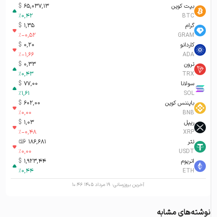
بیت کوین
65,037,13
$
%
0,42
BTC
گرام
1,35
$
%
-0,52
GRAM
کاردانو
0,20
$
%
-1,66
ADA
ترون
0,33
$
%
0,43
TRX
سولانا
77,00
$
%
1,61
SOL
بایننس کوین
602,00
$
%
0,00
BNB
ریپل
1,03
$
%
-0,48
XRP
تتر
186,681
تومان-ء
%
0,00
USDT
اتریوم
1,923,44
$
%
0,44
ETH
آخرین بروزرسانی:
۱۹ مرداد ۱۴۰۵ ۱۰:۴۶
نوشته‌های مشابه