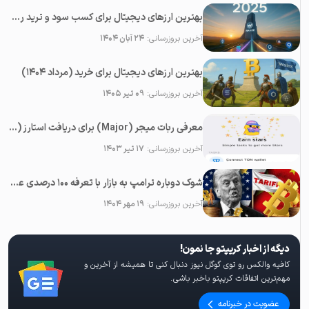
بهترین ارزهای دیجیتال برای کسب سود و ترید روزانه در سال ۲۰۲۵
آخرین بروزرسانی:
۲۴ آبان ۱۴۰۴
بهترین ارزهای دیجیتال برای خرید (مرداد ۱۴۰۴)
آخرین بروزرسانی:
۰۹ تیر ۱۴۰۵
معرفی ربات میجر (Major) برای دریافت استارز (Stars) رایگان در تلگرام
آخرین بروزرسانی:
۱۷ تیر ۱۴۰۳
شوک دوباره ترامپ به بازار با تعرفه ۱۰۰ درصدی علیه چین؛‌ سقوط همه رمزارزها
آخرین بروزرسانی:
۱۹ مهر ۱۴۰۴
دیگه از اخبار کریپتو جا نمون!
کافیه والکس رو توی گوگل نیوز دنبال کنی تا همیشه از آخرین و
مهم‌ترین اتفاقات کریپتو باخبر باشی.
عضویت در خبرنامه